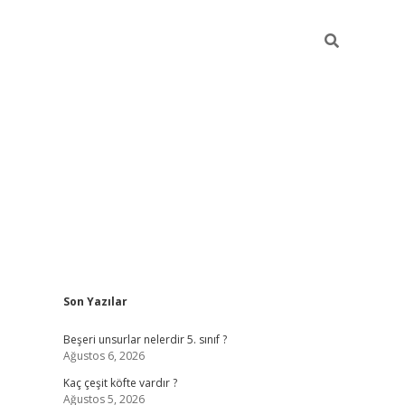
Sidebar
Son Yazılar
https://elexbett.net
Beşeri unsurlar nelerdir 5. sınıf ?
Ağustos 6, 2026
Kaç çeşit köfte vardır ?
Ağustos 5, 2026