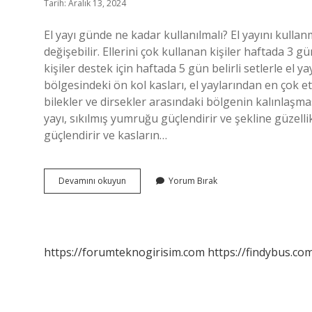
Tarih: Aralık 13, 2024
El yayı günde ne kadar kullanılmalı? El yayını kullanma
değişebilir. Ellerini çok kullanan kişiler haftada 3 gü
kişiler destek için haftada 5 gün belirli setlerle el yay
bölgesindeki ön kol kasları, el yaylarından en çok et
bilekler ve dirsekler arasındaki bölgenin kalınlaşma
yayı, sıkılmış yumruğu güçlendirir ve şekline güzelli
güçlendirir ve kasların…
El
Devamını okuyun
Yorum Bırak
Yayı
Ne
Işe
Yarıyor
https://forumteknogirisim.com
https://findybus.com