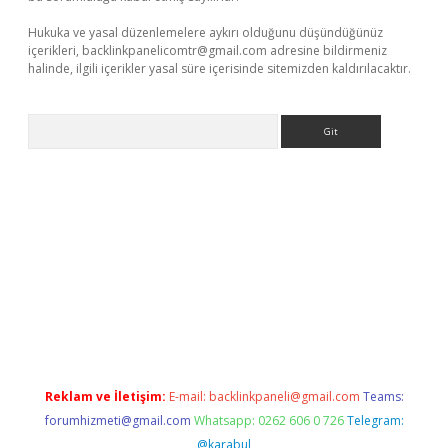
Hukuka ve yasal düzenlemelere aykırı olduğunu düşündüğünüz
içerikleri,
backlinkpanelicomtr@gmail.com
adresine bildirmeniz
halinde, ilgili içerikler yasal süre içerisinde sitemizden kaldırılacaktır.
Arama
exbett.net/
betexper.xyz
Reklam ve İletişim:
E-mail:
backlinkpaneli@gmail.com
Teams:
forumhizmeti@gmail.com
Whatsapp: 0262 606 0 726
Telegram:
@karabul