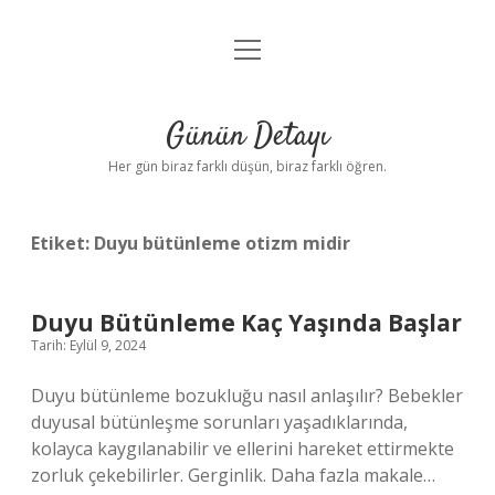
menüyü
Anasayfa
aç
Gizlilik Politikası
Günün Detayı
Yasal Uyarı
Her gün biraz farklı düşün, biraz farklı öğren.
Hakkımızda
Etiket:
Duyu bütünleme otizm midir
Duyu Bütünleme Kaç Yaşında Başlar
Tarih: Eylül 9, 2024
Duyu bütünleme bozukluğu nasıl anlaşılır? Bebekler
duyusal bütünleşme sorunları yaşadıklarında,
kolayca kaygılanabilir ve ellerini hareket ettirmekte
zorluk çekebilirler. Gerginlik. Daha fazla makale…