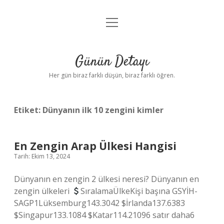
menüyü
Anasayfa
aç
Gizlilik Politikası
Günün Detayı
Yasal Uyarı
Her gün biraz farklı düşün, biraz farklı öğren.
Hakkımızda
Etiket:
Dünyanın ilk 10 zengini kimler
En Zengin Arap Ülkesi Hangisi
Tarih: Ekim 13, 2024
Dünyanın en zengin 2 ülkesi neresi? Dünyanın en
zengin ülkeleri
SıralamaÜlkeKişi başına GSYİH-
SAGP1Lüksemburg143.3042 $İrlanda137.6383
$Singapur133.1084 $Katar114.21096 satır daha6