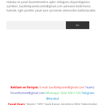
Hukuka ve yasal düzenlemelere aykırı olduğunu düşündüğünüz
içerikleri,
backlinkpanelicomtr@gmail.com
adresine bildirmeniz
halinde, ilgili içerikler yasal süre içerisinde sitemizden kaldırılacaktır.
Arama
exbett.net/
betexper.xyz
Reklam ve İletişim:
E-mail:
backlinkpaneli@gmail.com
Teams:
forumhizmeti@gmail.com
Whatsapp: 0262 606 0 726
Telegram:
@karabul
Yasal Uyarı:
Sitemiz, 5651 Sayılı Kanun gereğince Bilgi Teknolojileri