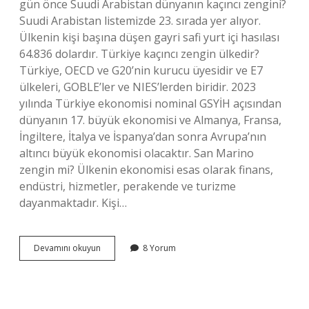
gün önce Suudi Arabistan dünyanın kaçıncı zengini?
Suudi Arabistan listemizde 23. sırada yer alıyor.
Ülkenin kişi başına düşen gayri safi yurt içi hasılası
64.836 dolardır. Türkiye kaçıncı zengin ülkedir?
Türkiye, OECD ve G20’nin kurucu üyesidir ve E7
ülkeleri, GOBLE’ler ve NIES’lerden biridir. 2023
yılında Türkiye ekonomisi nominal GSYİH açısından
dünyanın 17. büyük ekonomisi ve Almanya, Fransa,
İngiltere, İtalya ve İspanya’dan sonra Avrupa’nın
altıncı büyük ekonomisi olacaktır. San Marino
zengin mi? Ülkenin ekonomisi esas olarak finans,
endüstri, hizmetler, perakende ve turizme
dayanmaktadır. Kişi…
En
Devamını okuyun
8 Yorum
Zengin
Arap
Ülkesi
Hangisi