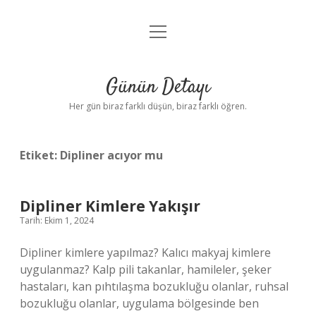
menüyü
Anasayfa
aç
Gizlilik Politikası
Günün Detayı
Yasal Uyarı
Her gün biraz farklı düşün, biraz farklı öğren.
Hakkımızda
Etiket:
Dipliner acıyor mu
Dipliner Kimlere Yakışır
Tarih: Ekim 1, 2024
Dipliner kimlere yapılmaz? Kalıcı makyaj kimlere
uygulanmaz? Kalp pili takanlar, hamileler, şeker
hastaları, kan pıhtılaşma bozukluğu olanlar, ruhsal
bozukluğu olanlar, uygulama bölgesinde ben