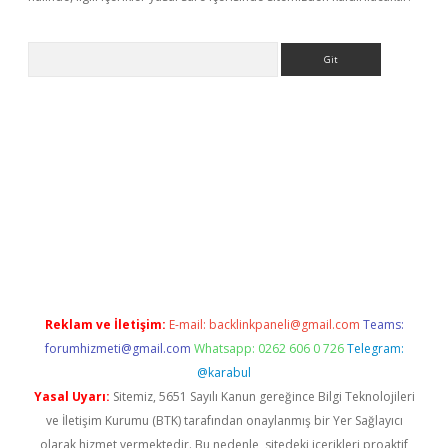
Arama
lexbett.net/
betexper.xyz
Reklam ve İletişim:
E-mail:
backlinkpaneli@gmail.com
Teams:
forumhizmeti@gmail.com
Whatsapp: 0262 606 0 726
Telegram:
@karabul
Yasal Uyarı:
Sitemiz, 5651 Sayılı Kanun gereğince Bilgi Teknolojileri
ve İletişim Kurumu (BTK) tarafından onaylanmış bir Yer Sağlayıcı
olarak hizmet vermektedir. Bu nedenle, sitedeki içerikleri proaktif