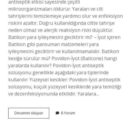
antiseptik etkisi sayesinde çeşitli
mikroorganizmaları öldürür. Yaraları ve cilt
tahrişlerini temizlemeye yardımcı olur ve enfeksiyon
riskini azaltır. Doğru kullanıldığında ciltte tahrişe
neden olmaz ve alerjik reaksiyon riski düşüktür.
Batikon yara iyileşmesini geciktirir mi? – İyot içeren
Batikon gibi pansuman malzemeleri yara
iyileşmesini geciktirir ve kullanılmamalıdır. Batikon
kesiğe sürülür mü? Povidon-İyot (Baticone) hangi
yaralarda kullanılır? Povidon-İyot antiseptik
solüsyonu genellikle aşağıdaki yara tiplerinde
kullanılır: Yüzeysel kesikler: Povidon-İyot antiseptik
solüsyonu, küçük yüzeysel kesiklerde yara temizliği
ve dezenfeksiyonunda etkilidir. Yaralara…
Dikiş
Devamını okuyun
8 Yorum
Yerine
Batikon
Kullanılır