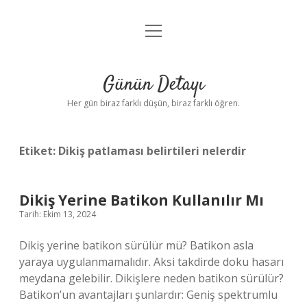
menüyü
Anasayfa
aç
Gizlilik Politikası
Günün Detayı
Yasal Uyarı
Her gün biraz farklı düşün, biraz farklı öğren.
Hakkımızda
Etiket:
Dikiş patlaması belirtileri nelerdir
Dikiş Yerine Batikon Kullanılır Mı
Tarih: Ekim 13, 2024
Dikiş yerine batikon sürülür mü? Batikon asla
yaraya uygulanmamalıdır. Aksi takdirde doku hasarı
meydana gelebilir. Dikişlere neden batikon sürülür?
Batikon’un avantajları şunlardır: Geniş spektrumlu