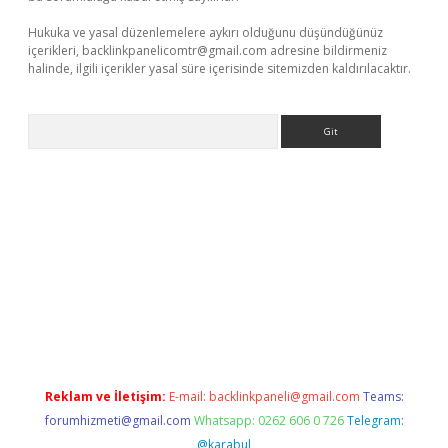
Hukuka ve yasal düzenlemelere aykırı olduğunu düşündüğünüz
içerikleri,
backlinkpanelicomtr@gmail.com
adresine bildirmeniz
halinde, ilgili içerikler yasal süre içerisinde sitemizden kaldırılacaktır.
Arama
exbett.net/
betexper.xyz
Reklam ve İletişim:
E-mail:
backlinkpaneli@gmail.com
Teams:
forumhizmeti@gmail.com
Whatsapp: 0262 606 0 726
Telegram:
@karabul