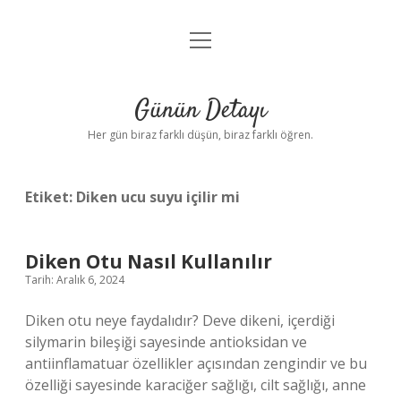
menüyü
Anasayfa
aç
Gizlilik Politikası
Günün Detayı
Yasal Uyarı
Her gün biraz farklı düşün, biraz farklı öğren.
Hakkımızda
Etiket:
Diken ucu suyu içilir mi
Diken Otu Nasıl Kullanılır
Tarih: Aralık 6, 2024
Diken otu neye faydalıdır? Deve dikeni, içerdiği
silymarin bileşiği sayesinde antioksidan ve
antiinflamatuar özellikler açısından zengindir ve bu
özelliği sayesinde karaciğer sağlığı, cilt sağlığı, anne