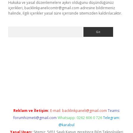
Hukuka ve yasal düzenlemelere aykırı olduğunu düşündüğünüz
içerikleri,
backlinkpanelicomtr@gmail.com
adresine bildirmeniz
halinde, ilgili içerikler yasal süre içerisinde sitemizden kaldırılacaktır.
Arama
lexbett.net/
betexper.xyz
Reklam ve İletişim:
E-mail:
backlinkpaneli@gmail.com
Teams:
forumhizmeti@gmail.com
Whatsapp: 0262 606 0 726
Telegram:
@karabul
Yasal Uyarı:
Sitemiz, 5651 Sayılı Kanun gereğince Bilgi Teknolojileri