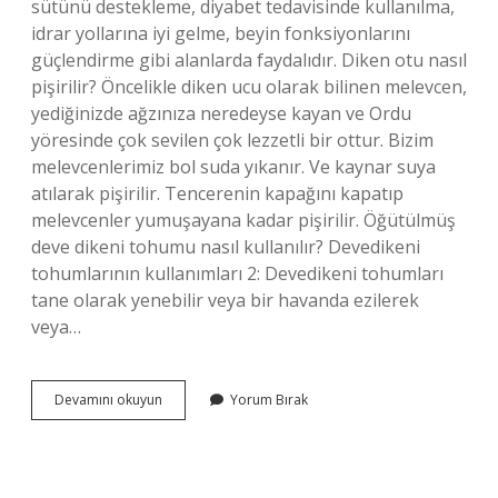
sütünü destekleme, diyabet tedavisinde kullanılma,
idrar yollarına iyi gelme, beyin fonksiyonlarını
güçlendirme gibi alanlarda faydalıdır. Diken otu nasıl
pişirilir? Öncelikle diken ucu olarak bilinen melevcen,
yediğinizde ağzınıza neredeyse kayan ve Ordu
yöresinde çok sevilen çok lezzetli bir ottur. Bizim
melevcenlerimiz bol suda yıkanır. Ve kaynar suya
atılarak pişirilir. Tencerenin kapağını kapatıp
melevcenler yumuşayana kadar pişirilir. Öğütülmüş
deve dikeni tohumu nasıl kullanılır? Devedikeni
tohumlarının kullanımları 2: Devedikeni tohumları
tane olarak yenebilir veya bir havanda ezilerek
veya…
Diken
Devamını okuyun
Yorum Bırak
Otu
Nasıl
Kullanılır