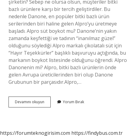
şirketin? Sebep ne olursa olsun, müşteriler bitki
bazlı ürünlere karşı bir tercih geliştirdiler. Bu
nedenle Danone, en popüler bitki bazlı ürün
serilerinden biri haline gelen Alpro’yu üretmeye
başladı. Alpro süt boykot mu? Danone’nin yakın
zamanda keşfettiği ve tadının “inanılmaz güzel”
olduğunu söylediği Alpro markalı çikolatalı süt için
“Hayır Teşekkürler” başlıklı başvuruyu açtığında, bu
markanın boykot listesinde olduğunu öğrendi. Alpro
Danonenin mi? Alpro, bitki bazlı ürünlerin önde
gelen Avrupa üreticilerinden biri olup Danone
Grubunun bir parçasıdır.Alpro,…
Alpro
Devamını okuyun
Yorum Bırak
Hangi
Ülkenin
Markası
https://forumteknogirisim.com
https://findybus.com.tr