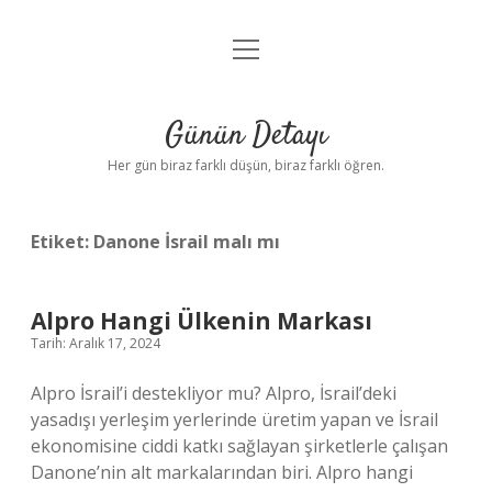
menüyü
Anasayfa
aç
Gizlilik Politikası
Günün Detayı
Yasal Uyarı
Her gün biraz farklı düşün, biraz farklı öğren.
Hakkımızda
Etiket:
Danone İsrail malı mı
Alpro Hangi Ülkenin Markası
Tarih: Aralık 17, 2024
Alpro İsrail’i destekliyor mu? Alpro, İsrail’deki
yasadışı yerleşim yerlerinde üretim yapan ve İsrail
ekonomisine ciddi katkı sağlayan şirketlerle çalışan
Danone’nin alt markalarından biri. Alpro hangi