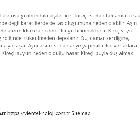
llikle risk grubundaki kişiler için, kireçli sudan tamamen uza
erde değil karaciğerde de taş oluşumuna neden olabilir. Aşırı
e ateroskleroza neden olduğu bilinmektedir. Kireç suyu
diğinde, tüketilmeden depolanır. Bu, damar sertliğine,
na yol açar. Ayrıca sert suda banyo yapmak cilde ve saçlara
ı? Kireçli suyun neden olduğu hasar Kireçli suyla duş almak
.tr
https://vienteknoloji.com.tr
Sitemap