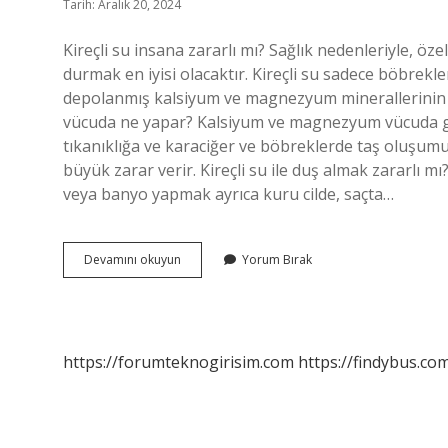
Tarih: Aralık 20, 2024
Kireçli su insana zararlı mı? Sağlık nedenleriyle, öze
durmak en iyisi olacaktır. Kireçli su sadece böbrekl
depolanmış kalsiyum ve magnezyum minerallerinin d
vücuda ne yapar? Kalsiyum ve magnezyum vücuda gir
tıkanıklığa ve karaciğer ve böbreklerde taş oluşumu
büyük zarar verir. Kireçli su ile duş almak zararlı m
veya banyo yapmak ayrıca kuru cilde, saçta…
Kireçli
Devamını okuyun
Yorum Bırak
Su
Hastalık
Yapar
Mı
https://forumteknogirisim.com
https://findybus.com