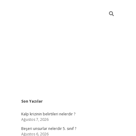
Sidebar
Son Yazılar
https://elexbett.ne
Kalp krizinin belirtileri nelerdir ?
Ağustos 7, 2026
Beşeri unsurlar nelerdir 5. sınıf ?
Ağustos 6, 2026