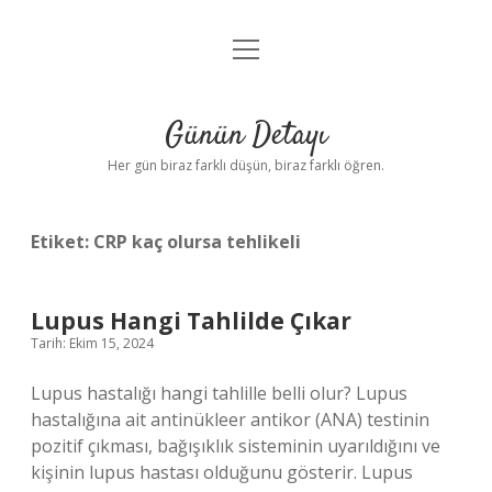
menüyü
Anasayfa
aç
Gizlilik Politikası
Günün Detayı
Yasal Uyarı
Her gün biraz farklı düşün, biraz farklı öğren.
Hakkımızda
Etiket:
CRP kaç olursa tehlikeli
Lupus Hangi Tahlilde Çıkar
Tarih: Ekim 15, 2024
Lupus hastalığı hangi tahlille belli olur? Lupus
hastalığına ait antinükleer antikor (ANA) testinin
pozitif çıkması, bağışıklık sisteminin uyarıldığını ve
kişinin lupus hastası olduğunu gösterir. Lupus