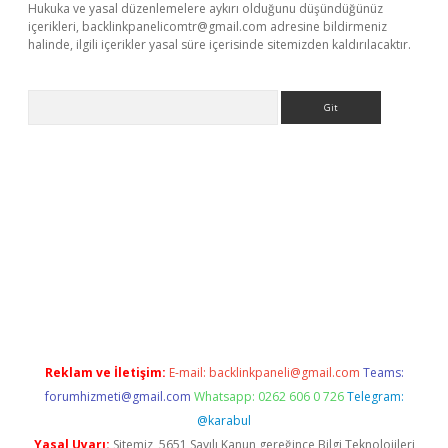
Hukuka ve yasal düzenlemelere aykırı olduğunu düşündüğünüz
içerikleri,
backlinkpanelicomtr@gmail.com
adresine bildirmeniz
halinde, ilgili içerikler yasal süre içerisinde sitemizden kaldırılacaktır.
Arama
exbett.net/
betexper.xyz
Reklam ve İletişim:
E-mail:
backlinkpaneli@gmail.com
Teams:
forumhizmeti@gmail.com
Whatsapp: 0262 606 0 726
Telegram:
@karabul
Yasal Uyarı:
Sitemiz, 5651 Sayılı Kanun gereğince Bilgi Teknolojileri