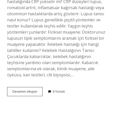
hastalığında CRP yükselir mi? CRP düzeyleri lupus,
romatoid artrit, inflamatuar bağırsak hastalığı veya
otoimmün hastalıklarda artış gösterir. Lupus tanısı
nasıl konur? Lupus genellikle çeşitli yöntemler ve
testler kullanılarak teşhis edilir. Yaygın teşhis
yöntemleri şunlardır: Fiziksel muayene: Doktorunuz
lupusun tipik semptomlarını aramak için fiziksel bir
muayene yapacaktır. Kelebek hastalığı için hangi
tahliller kullanılır? Kelebek Hastalığının Tanısı:
Çocuklarda kabarcıklar, kelebek hastalığının
teşhisine yardımcı olan semptomlardır. Kabarcık
semptomlarına ek olarak, klinik muayene, aile
öyküsü, kan testleri, cilt biyopsisi,…
Lupus
Devamını okuyun
6 Yorum
Hangi
Tahlilde
Çıkar