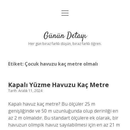
menüyü
Anasayfa
aç
Gizlilik Politikası
Günün Detayı
Yasal Uyarı
Her gün biraz farklı düşün, biraz farklı öğren.
Hakkımızda
Etiket:
Çocuk havuzu kaç metre olmalı
Kapalı Yüzme Havuzu Kaç Metre
Tarih: Aralık 11, 2024
Kapalı havuz kaç metre? Bu ölçüler 25 m
genişliğinde ve 50 m uzunluğunda olup derinliği en
az 2 m olmalıdır. Bu standart ölçülere ek olarak, bir
havuzun olimpik havuz sayılabilmesi için en az 21 m