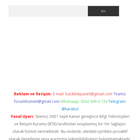
Arama
lexbett.net/
betexper.xyz
Reklam ve İletişim:
E-mail:
backlinkpaneli@gmail.com
Teams:
forumhizmeti@gmail.com
Whatsapp: 0262 606 0 726
Telegram:
@karabul
Yasal Uyarı:
Sitemiz, 5651 Sayılı Kanun gereğince Bilgi Teknolojileri
ve İletişim Kurumu (BTK) tarafından onaylanmış bir Yer Sağlayıcı
olarak hizmet vermektedir. Bu nedenle, sitedeki içerikleri proaktif
olarak denetleme veya araştırma yükümlülüğümüz bulunmamaktadır.