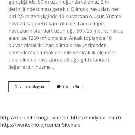
genişliğinde, 50 m uzunluğunda ve en az 2 m
derinliğinde olması gerekir. Olimpik havuzlar, her
biri 2,5 m genişliğinde 10 kulvardan oluşur. Yüzme
havuzu kaç metrekare olmalı? Tam olimpik
havuzların standart uzunluğu 50 x 25 metre, havuz
alanı ise 1250 m² olmalıdır. Ancak toplamda 10
kulvar olmalıdır. Yarı olimpik havuz tipinden
bahsedecek olursak derinlik ve sıcaklık ölçümleri
tıpkı olimpik havuzlarda olduğu gibi standart
değerlerdir. Yüzme…
Kapalı
Devamını okuyun
Yorum Bırak
Yüzme
Havuzu
Kaç
Metre
https://forumteknogirisim.com
https://findybus.com.tr
https://vienteknoloji.com.tr
Sitemap