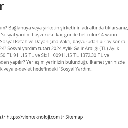
r
m? Bağlantıya veya şirketin şirketinin adı altında tıklarsanız
iz. Sosyal yardım başvurusu kaç günde belli olur? 4-wann
Sosyal Refah ve Dayanışma Vakfı, başvurudan bir ay sonra
4? Sosyal yardım tutarı 2024 Aylık Gelir Aralığı (TL) Aylık
450 TL 911.15 TL ve Six1.100911.15 TL 1372.30 TL ve
en yapılır? Yerleşim yerinizin bulunduğu ikamet yerinizde
ak veya e-devlet hedefindeki “Sosyal Yardım…
.tr
https://vienteknoloji.com.tr
Sitemap