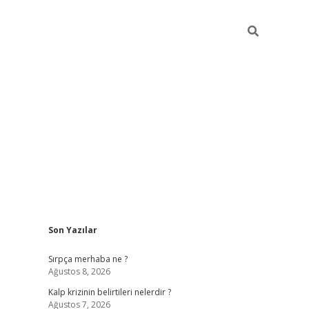
Sidebar
Son Yazılar
https://elexbett.ne
Sırpça merhaba ne ?
Ağustos 8, 2026
u
Kalp krizinin belirtileri nelerdir ?
Ağustos 7, 2026