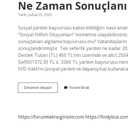
Ne Zaman Sonuçlanı
Tarih: Şubat 25, 2025
Sosyal yardım başvurusu kabul edildiğini nasıl anları
“Sosyal Hilfish Oluşumları” hizmetine ulaşabilirsin
sonuçlanan algılama başvurusu mu? Vatandaşların 
sonuçlandırılmıştır. Tek seferlik yardım ne kadar 202
Destek Tutarı (TL) 450 TL’nin üzerinde ve altı1.250
Six9501372.30 TL £. 3300 TL yardım başvurusu nered
SYD Vakfı’nı (sosyal yardım ve dayanışma) kullanar
E
Devamını okuyun
Yorum Bırak
Devlet
Üzerinden
Sosyal
Yardım
Başvurusu
https://forumteknogirisim.com
https://findybus.com
Ne
Zaman