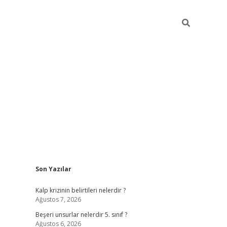
Sidebar
Son Yazılar
https://elexbett.ne
Kalp krizinin belirtileri nelerdir ?
Ağustos 7, 2026
Beşeri unsurlar nelerdir 5. sınıf ?
Ağustos 6, 2026