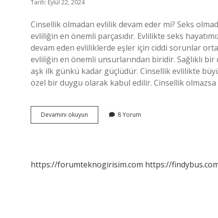
Tarih: Eylül 22, 2024
Cinsellik olmadan evlilik devam eder mi? Seks olmadan 
evliliğin en önemli parçasıdır. Evlilikte seks hayatı
devam eden evliliklerde eşler için ciddi sorunlar ortay
evliliğin en önemli unsurlarından biridir. Sağlıklı bi
aşk ilk günkü kadar güçlüdür. Cinsellik evlilikte büy
özel bir duygu olarak kabul edilir. Cinsellik olmazsa
Cinsellik
Devamını okuyun
8 Yorum
Biterse
Evlilik
Biter
Mi
https://forumteknogirisim.com
https://findybus.com