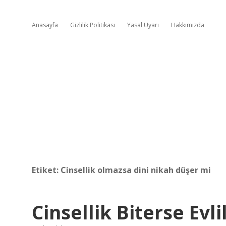
Anasayfa
Gizlilik Politikası
Yasal Uyarı
Hakkımızda
Etiket:
Cinsellik olmazsa dini nikah düşer mi
Cinsellik Biterse Evli