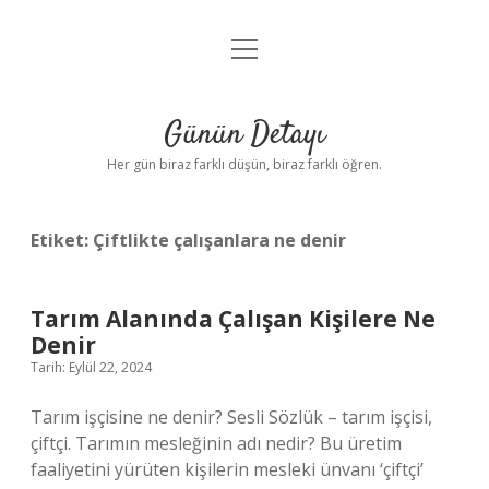
menüyü
Anasayfa
aç
Gizlilik Politikası
Günün Detayı
Yasal Uyarı
Her gün biraz farklı düşün, biraz farklı öğren.
Hakkımızda
Etiket:
Çiftlikte çalışanlara ne denir
Tarım Alanında Çalışan Kişilere Ne
Denir
Tarih: Eylül 22, 2024
Tarım işçisine ne denir? Sesli Sözlük – tarım işçisi,
çiftçi. Tarımın mesleğinin adı nedir? Bu üretim
faaliyetini yürüten kişilerin mesleki ünvanı ‘çiftçi’