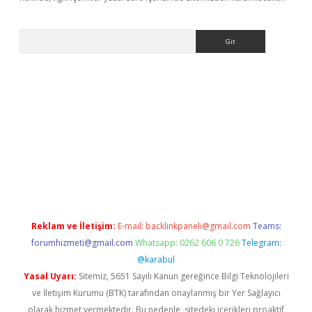
Arama
lexbett.net/
betexper.xyz
Reklam ve İletişim:
E-mail:
backlinkpaneli@gmail.com
Teams:
forumhizmeti@gmail.com
Whatsapp: 0262 606 0 726
Telegram:
@karabul
Yasal Uyarı:
Sitemiz, 5651 Sayılı Kanun gereğince Bilgi Teknolojileri
ve İletişim Kurumu (BTK) tarafından onaylanmış bir Yer Sağlayıcı
olarak hizmet vermektedir. Bu nedenle, sitedeki içerikleri proaktif