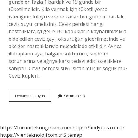
günde en fazla 1 bardak ve 15 günde bir
tüketilmelidir. Kilo vermek için tüketiliyorsa,
istediğiniz kiloyu verene kadar her gün bir bardak
ceviz suyu içmelisiniz. Ceviz perdesi hangi
hastalıklara iyi gelir? Bu kabukların kaynatılmasıyla
elde edilen ceviz çayı, öksürüğün giderilmesinde ve
akciğer hastalıklarıyla mücadelede etkilidir. Ayrıca
iltihaplanmaya, balgam söktürücü, sindirim
sorunlarına ve ağrıya karşı tedavi edici özelliklere
sahiptir. Ceviz perdesi suyu sıcak mı içilir soğuk mu?
Ceviz küpleri…
Ceviz
Devamını okuyun
Yorum Bırak
Perdesi
Suyu
Kaç
Gün
Içilmeli
https://forumteknogirisim.com
https://findybus.com.tr
https://vienteknoloji.com.tr
Sitemap