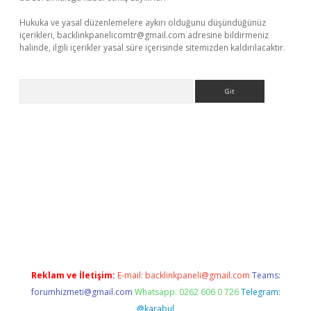
Hukuka ve yasal düzenlemelere aykırı olduğunu düşündüğünüz
içerikleri,
backlinkpanelicomtr@gmail.com
adresine bildirmeniz
halinde, ilgili içerikler yasal süre içerisinde sitemizden kaldırılacaktır.
Arama
lexbett.net/
betexper.xyz
Reklam ve İletişim:
E-mail:
backlinkpaneli@gmail.com
Teams:
forumhizmeti@gmail.com
Whatsapp: 0262 606 0 726
Telegram:
@karabul