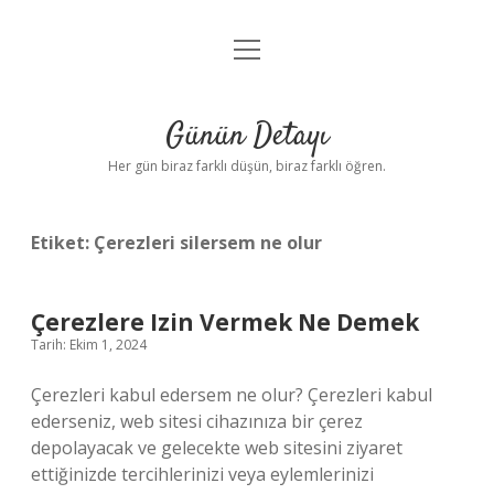
menüyü
Anasayfa
aç
Gizlilik Politikası
Günün Detayı
Yasal Uyarı
Her gün biraz farklı düşün, biraz farklı öğren.
Hakkımızda
Etiket:
Çerezleri silersem ne olur
Çerezlere Izin Vermek Ne Demek
Tarih: Ekim 1, 2024
Çerezleri kabul edersem ne olur? Çerezleri kabul
ederseniz, web sitesi cihazınıza bir çerez
depolayacak ve gelecekte web sitesini ziyaret
ettiğinizde tercihlerinizi veya eylemlerinizi