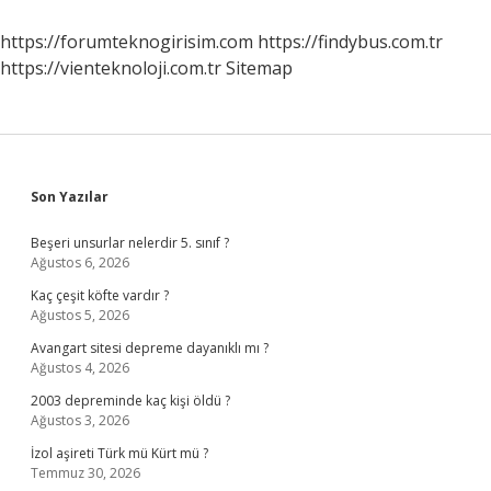
Demek
https://forumteknogirisim.com
https://findybus.com.tr
https://vienteknoloji.com.tr
Sitemap
Sidebar
Son Yazılar
Beşeri unsurlar nelerdir 5. sınıf ?
Ağustos 6, 2026
Kaç çeşit köfte vardır ?
Ağustos 5, 2026
Avangart sitesi depreme dayanıklı mı ?
Ağustos 4, 2026
2003 depreminde kaç kişi öldü ?
Ağustos 3, 2026
İzol aşireti Türk mü Kürt mü ?
Temmuz 30, 2026