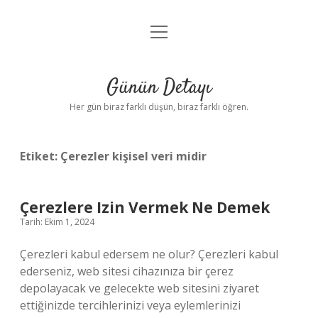
menüyü
Anasayfa
aç
Gizlilik Politikası
Günün Detayı
Yasal Uyarı
Her gün biraz farklı düşün, biraz farklı öğren.
Hakkımızda
Etiket:
Çerezler kişisel veri midir
Çerezlere Izin Vermek Ne Demek
Tarih: Ekim 1, 2024
Çerezleri kabul edersem ne olur? Çerezleri kabul
ederseniz, web sitesi cihazınıza bir çerez
depolayacak ve gelecekte web sitesini ziyaret
ettiğinizde tercihlerinizi veya eylemlerinizi