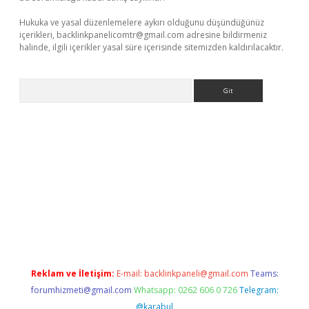
Hukuka ve yasal düzenlemelere aykırı olduğunu düşündüğünüz
içerikleri,
backlinkpanelicomtr@gmail.com
adresine bildirmeniz
halinde, ilgili içerikler yasal süre içerisinde sitemizden kaldırılacaktır.
Arama
exbett.net/
betexper.xyz
Reklam ve İletişim:
E-mail:
backlinkpaneli@gmail.com
Teams:
forumhizmeti@gmail.com
Whatsapp: 0262 606 0 726
Telegram:
@karabul