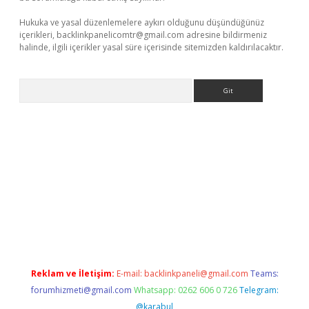
Hukuka ve yasal düzenlemelere aykırı olduğunu düşündüğünüz
içerikleri,
backlinkpanelicomtr@gmail.com
adresine bildirmeniz
halinde, ilgili içerikler yasal süre içerisinde sitemizden kaldırılacaktır.
Arama
exbett.net/
betexper.xyz
Reklam ve İletişim:
E-mail:
backlinkpaneli@gmail.com
Teams:
forumhizmeti@gmail.com
Whatsapp: 0262 606 0 726
Telegram:
@karabul