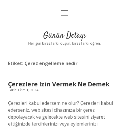
menüyü
Anasayfa
aç
Gizlilik Politikası
Günün Detayı
Yasal Uyarı
Her gün biraz farklı düşün, biraz farklı öğren.
Hakkımızda
Etiket:
Çerez engelleme nedir
Çerezlere Izin Vermek Ne Demek
Tarih: Ekim 1, 2024
Çerezleri kabul edersem ne olur? Çerezleri kabul
ederseniz, web sitesi cihazınıza bir çerez
depolayacak ve gelecekte web sitesini ziyaret
ettiğinizde tercihlerinizi veya eylemlerinizi