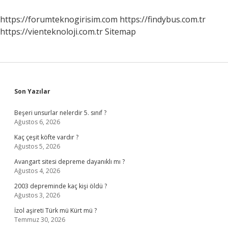
Demek
https://forumteknogirisim.com
https://findybus.com.tr
https://vienteknoloji.com.tr
Sitemap
Sidebar
Son Yazılar
Beşeri unsurlar nelerdir 5. sınıf ?
Ağustos 6, 2026
Kaç çeşit köfte vardır ?
Ağustos 5, 2026
Avangart sitesi depreme dayanıklı mı ?
Ağustos 4, 2026
2003 depreminde kaç kişi öldü ?
Ağustos 3, 2026
İzol aşireti Türk mü Kürt mü ?
Temmuz 30, 2026