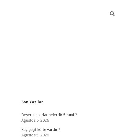
Sidebar
Son Yazılar
https://elexbett.ne
Beşeri unsurlar nelerdir 5. sınıf ?
Ağustos 6, 2026
Kaç çeşit köfte vardır ?
Ağustos 5, 2026