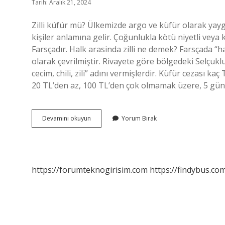
Tarih: Aralık 21, 2024
Zilli küfür mü? Ülkemizde argo ve küfür olarak yaygı
kişiler anlamına gelir. Çoğunlukla kötü niyetli veya k
Farsçadır. Halk arasinda zilli ne demek? Farsçada “hal
olarak çevrilmiştir. Rivayete göre bölgedeki Selçuklu
cecim, chili, zili” adını vermişlerdir. Küfür cezası
20 TL’den az, 100 TL’den çok olmamak üzere, 5 gü
Zilli
Devamını okuyun
Yorum Bırak
Ne
Için
Kullanılır
https://forumteknogirisim.com
https://findybus.com