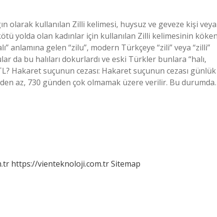
n olarak kullanılan Zilli kelimesi, huysuz ve geveze kişi veya
ötü yolda olan kadınlar için kullanılan Zilli kelimesinin köken
ı” anlamına gelen “zilu”, modern Türkçeye “zili” veya “zilli”
lar da bu halıları dokurlardı ve eski Türkler bunlara “halı,
 kaç TL? Hakaret suçunun cezası: Hakaret suçunun cezası günlük
nden az, 730 günden çok olmamak üzere verilir. Bu durumda
.tr
https://vienteknoloji.com.tr
Sitemap