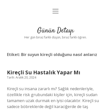
menüyü
Anasayfa
aç
Gizlilik Politikası
Günün Detayı
Yasal Uyarı
Her gün biraz farklı düşün, biraz farklı öğren.
Hakkımızda
Etiket:
Bir suyun kireçli olduğunu nasıl anlarız
Kireçli Su Hastalık Yapar Mı
Tarih: Aralık 20, 2024
Kireçli su insana zararlı mı? Sağlık nedenleriyle,
özellikle risk grubundaki kişiler için, kireçli sudan
tamamen uzak durmak en iyisi olacaktır. Kireçli su
sadece böbreklerde değil karaciğerde de taş