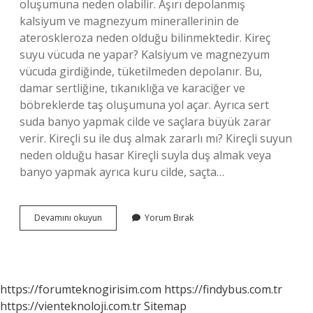
oluşumuna neden olabilir. Aşırı depolanmış
kalsiyum ve magnezyum minerallerinin de
ateroskleroza neden olduğu bilinmektedir. Kireç
suyu vücuda ne yapar? Kalsiyum ve magnezyum
vücuda girdiğinde, tüketilmeden depolanır. Bu,
damar sertliğine, tıkanıklığa ve karaciğer ve
böbreklerde taş oluşumuna yol açar. Ayrıca sert
suda banyo yapmak cilde ve saçlara büyük zarar
verir. Kireçli su ile duş almak zararlı mı? Kireçli suyun
neden olduğu hasar Kireçli suyla duş almak veya
banyo yapmak ayrıca kuru cilde, saçta…
Kireçli
Devamını okuyun
Yorum Bırak
Su
Hastalık
Yapar
Mı
https://forumteknogirisim.com
https://findybus.com.tr
https://vienteknoloji.com.tr
Sitemap