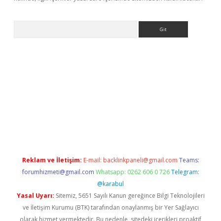
Arama
exbett.net/
betexper.xyz
Reklam ve İletişim:
E-mail:
backlinkpaneli@gmail.com
Teams:
forumhizmeti@gmail.com
Whatsapp: 0262 606 0 726
Telegram:
@karabul
Yasal Uyarı:
Sitemiz, 5651 Sayılı Kanun gereğince Bilgi Teknolojileri
ve İletişim Kurumu (BTK) tarafından onaylanmış bir Yer Sağlayıcı
olarak hizmet vermektedir. Bu nedenle, sitedeki içerikleri proaktif