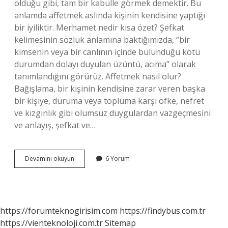
olduğu gibi, tam bir kabulle görmek demektir. Bu
anlamda affetmek aslında kişinin kendisine yaptığı
bir iyiliktir. Merhamet nedir kısa özet? Şefkat
kelimesinin sözlük anlamına baktığımızda, “bir
kimsenin veya bir canlının içinde bulunduğu kötü
durumdan dolayı duyulan üzüntü, acıma” olarak
tanımlandığını görürüz. Affetmek nasıl olur?
Bağışlama, bir kişinin kendisine zarar veren başka
bir kişiye, duruma veya topluma karşı öfke, nefret
ve kızgınlık gibi olumsuz duygulardan vazgeçmesini
ve anlayış, şefkat ve…
Affetmek
Devamını okuyun
6 Yorum
Ve
Merhamet
Nedir
https://forumteknogirisim.com
https://findybus.com.tr
https://vienteknoloji.com.tr
Sitemap