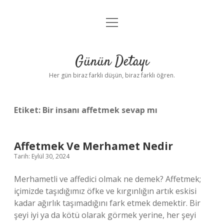
menüyü
Anasayfa
aç
Gizlilik Politikası
Günün Detayı
Yasal Uyarı
Her gün biraz farklı düşün, biraz farklı öğren.
Hakkımızda
Etiket:
Bir insanı affetmek sevap mı
Affetmek Ve Merhamet Nedir
Tarih: Eylül 30, 2024
Merhametli ve affedici olmak ne demek? Affetmek;
içimizde taşıdığımız öfke ve kırgınlığın artık eskisi
kadar ağırlık taşımadığını fark etmek demektir. Bir
şeyi iyi ya da kötü olarak görmek yerine, her şeyi