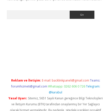
Arama
lexbett.net/
betexper.xyz
Reklam ve İletişim:
E-mail:
backlinkpaneli@gmail.com
Teams:
forumhizmeti@gmail.com
Whatsapp: 0262 606 0 726
Telegram:
@karabul
Yasal Uyarı:
Sitemiz, 5651 Sayılı Kanun gereğince Bilgi Teknolojileri
ve İletişim Kurumu (BTK) tarafından onaylanmış bir Yer Sağlayıcı
olarak hizmet vermektedir. Bu nedenle, sitedeki içerikleri proaktif