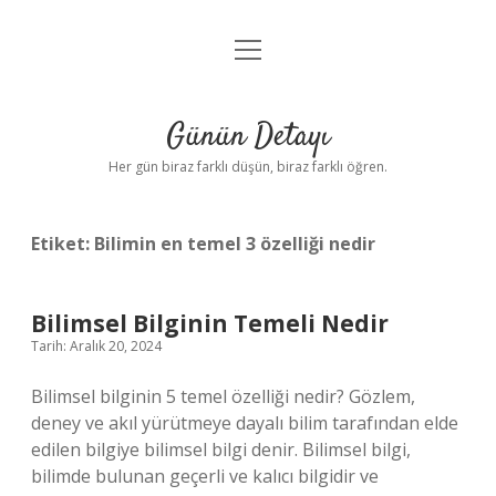
menüyü
Anasayfa
aç
Gizlilik Politikası
Günün Detayı
Yasal Uyarı
Her gün biraz farklı düşün, biraz farklı öğren.
Hakkımızda
Etiket:
Bilimin en temel 3 özelliği nedir
Bilimsel Bilginin Temeli Nedir
Tarih: Aralık 20, 2024
Bilimsel bilginin 5 temel özelliği nedir? Gözlem,
deney ve akıl yürütmeye dayalı bilim tarafından elde
edilen bilgiye bilimsel bilgi denir. Bilimsel bilgi,
bilimde bulunan geçerli ve kalıcı bilgidir ve