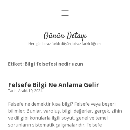
menüyü
Anasayfa
aç
Gizlilik Politikası
Günün Detayı
Yasal Uyarı
Her gün biraz farklı düşün, biraz farklı öğren.
Hakkımızda
Etiket:
Bilgi felsefesi nedir uzun
Felsefe Bilgi Ne Anlama Gelir
Tarih: Aralık 10, 2024
Felsefe ne demektir kısa bilgi? Felsefe veya beşeri
bilimler; Bunlar, varoluş, bilgi, değerler, gerçek, zihin
ve dil gibi konularla ilgili soyut, genel ve temel
sorunların sistematik çalışmalarıdır. Felsefe