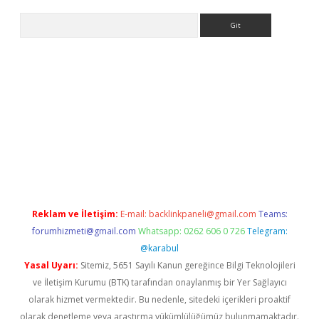
Arama
exbett.net/
betexper.xyz
Reklam ve İletişim:
E-mail:
backlinkpaneli@gmail.com
Teams:
forumhizmeti@gmail.com
Whatsapp: 0262 606 0 726
Telegram:
@karabul
Yasal Uyarı:
Sitemiz, 5651 Sayılı Kanun gereğince Bilgi Teknolojileri
ve İletişim Kurumu (BTK) tarafından onaylanmış bir Yer Sağlayıcı
olarak hizmet vermektedir. Bu nedenle, sitedeki içerikleri proaktif
olarak denetleme veya araştırma yükümlülüğümüz bulunmamaktadır.