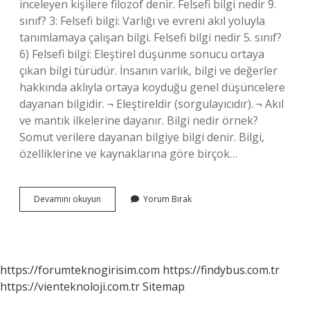
inceleyen kişilere filozof denir. Felsefi bilgi nedir 9.
sınıf? 3: Felsefi bilgi: Varlığı ve evreni akıl yoluyla
tanımlamaya çalışan bilgi. Felsefi bilgi nedir 5. sınıf?
6) Felsefi bilgi: Eleştirel düşünme sonucu ortaya
çıkan bilgi türüdür. İnsanın varlık, bilgi ve değerler
hakkında aklıyla ortaya koyduğu genel düşüncelere
dayanan bilgidir. ¬ Eleştireldir (sorgulayıcıdır). ¬ Akıl
ve mantık ilkelerine dayanır. Bilgi nedir örnek?
Somut verilere dayanan bilgiye bilgi denir. Bilgi,
özelliklerine ve kaynaklarına göre birçok…
Felsefe
Devamını okuyun
Yorum Bırak
Bilgi
Ne
Anlama
Gelir
https://forumteknogirisim.com
https://findybus.com.tr
https://vienteknoloji.com.tr
Sitemap