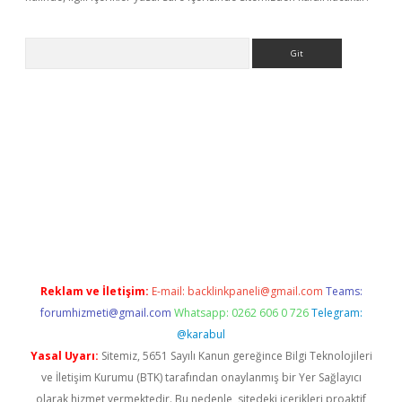
Arama
exbett.net/
betexper.xyz
Reklam ve İletişim:
E-mail:
backlinkpaneli@gmail.com
Teams:
forumhizmeti@gmail.com
Whatsapp: 0262 606 0 726
Telegram:
@karabul
Yasal Uyarı:
Sitemiz, 5651 Sayılı Kanun gereğince Bilgi Teknolojileri
ve İletişim Kurumu (BTK) tarafından onaylanmış bir Yer Sağlayıcı
olarak hizmet vermektedir. Bu nedenle, sitedeki içerikleri proaktif