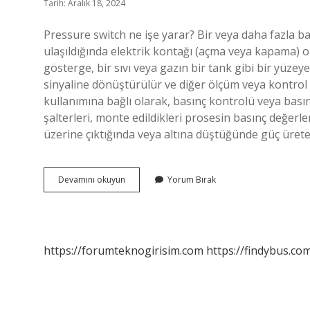
Tarih: Aralık 18, 2024
Pressure switch ne işe yarar? Bir veya daha fazla b
ulaşıldığında elektrik kontağı (açma veya kapama) ol
gösterge, bir sıvı veya gazın bir tank gibi bir yüzeye
sinyaline dönüştürülür ve diğer ölçüm veya kontrol a
kullanımına bağlı olarak, basınç kontrolü veya basınç
şalterleri, monte edildikleri prosesin basınç değerle
üzerine çıktığında veya altına düştüğünde güç üret
Basınç
Devamını okuyun
Yorum Bırak
Switch
Ne
Işe
Yarar
https://forumteknogirisim.com
https://findybus.com