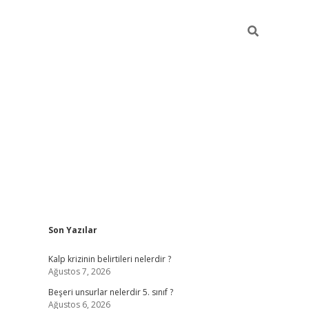
Sidebar
Son Yazılar
https://elexbett.net/
betexper.xyz
Kalp krizinin belirtileri nelerdir ?
Ağustos 7, 2026
Beşeri unsurlar nelerdir 5. sınıf ?
Ağustos 6, 2026