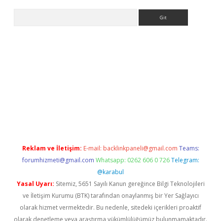
Arama
exbett.net/
betexper.xyz
Reklam ve İletişim:
E-mail:
backlinkpaneli@gmail.com
Teams:
forumhizmeti@gmail.com
Whatsapp: 0262 606 0 726
Telegram:
@karabul
Yasal Uyarı:
Sitemiz, 5651 Sayılı Kanun gereğince Bilgi Teknolojileri
ve İletişim Kurumu (BTK) tarafından onaylanmış bir Yer Sağlayıcı
olarak hizmet vermektedir. Bu nedenle, sitedeki içerikleri proaktif
olarak denetleme veya araştırma yükümlülüğümüz bulunmamaktadır.