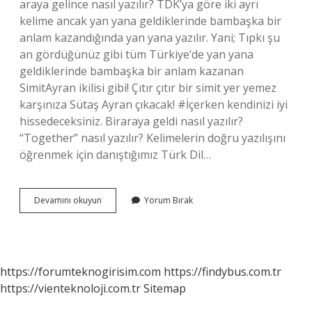
araya gelince nasıl yazılır? TDK’ya göre iki ayrı
kelime ancak yan yana geldiklerinde bambaşka bir
anlam kazandığında yan yana yazılır. Yani; Tıpkı şu
an gördüğünüz gibi tüm Türkiye’de yan yana
geldiklerinde bambaşka bir anlam kazanan
SimitAyran ikilisi gibi! Çıtır çıtır bir simit yer yemez
karşınıza Sütaş Ayran çıkacak! #İçerken kendinizi iyi
hissedeceksiniz. Biraraya geldi nasıl yazılır?
“Together” nasıl yazılır? Kelimelerin doğru yazılışını
öğrenmek için danıştığımız Türk Dil…
Bir
Devamını okuyun
Yorum Bırak
Araya
Gelmek
Nasıl
Yazılır
https://forumteknogirisim.com
https://findybus.com.tr
https://vienteknoloji.com.tr
Sitemap