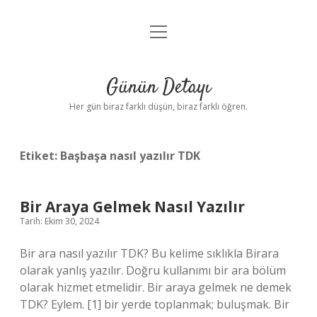
menüyü
Anasayfa
aç
Gizlilik Politikası
Günün Detayı
Yasal Uyarı
Her gün biraz farklı düşün, biraz farklı öğren.
Hakkımızda
Etiket:
Başbaşa nasıl yazılır TDK
Bir Araya Gelmek Nasıl Yazılır
Tarih: Ekim 30, 2024
Bir ara nasıl yazılır TDK? Bu kelime sıklıkla Birara
olarak yanlış yazılır. Doğru kullanımı bir ara bölüm
olarak hizmet etmelidir. Bir araya gelmek ne demek
TDK? Eylem. [1] bir yerde toplanmak; buluşmak. Bir