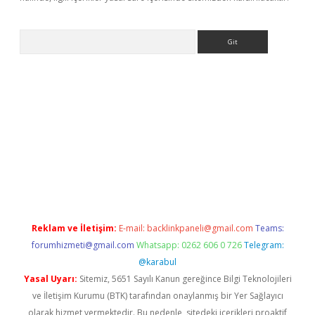
Arama
lexbett.net/
betexper.xyz
Reklam ve İletişim:
E-mail:
backlinkpaneli@gmail.com
Teams:
forumhizmeti@gmail.com
Whatsapp: 0262 606 0 726
Telegram:
@karabul
Yasal Uyarı:
Sitemiz, 5651 Sayılı Kanun gereğince Bilgi Teknolojileri
ve İletişim Kurumu (BTK) tarafından onaylanmış bir Yer Sağlayıcı
olarak hizmet vermektedir. Bu nedenle, sitedeki içerikleri proaktif