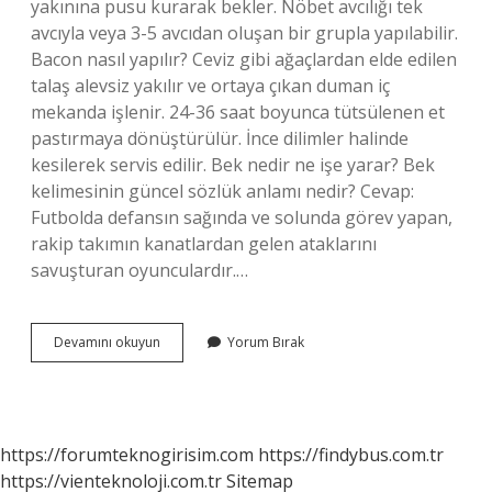
yakınına pusu kurarak bekler. Nöbet avcılığı tek
avcıyla veya 3-5 avcıdan oluşan bir grupla yapılabilir.
Bacon nasıl yapılır? Ceviz gibi ağaçlardan elde edilen
talaş alevsiz yakılır ve ortaya çıkan duman iç
mekanda işlenir. 24-36 saat boyunca tütsülenen et
pastırmaya dönüştürülür. İnce dilimler halinde
kesilerek servis edilir. Bek nedir ne işe yarar? Bek
kelimesinin güncel sözlük anlamı nedir? Cevap:
Futbolda defansın sağında ve solunda görev yapan,
rakip takımın kanatlardan gelen ataklarını
savuşturan oyunculardır.…
Bekın
Devamını okuyun
Yorum Bırak
Nedir
https://forumteknogirisim.com
https://findybus.com.tr
https://vienteknoloji.com.tr
Sitemap