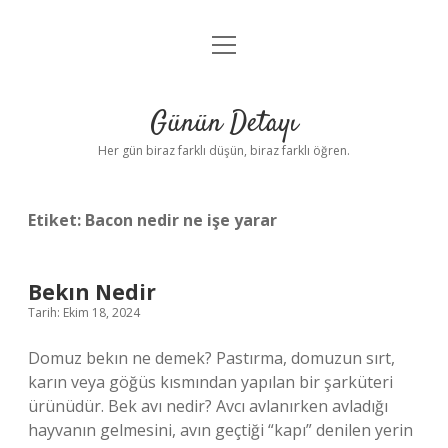
menüyü
Anasayfa
aç
Gizlilik Politikası
Günün Detayı
Yasal Uyarı
Her gün biraz farklı düşün, biraz farklı öğren.
Hakkımızda
Etiket:
Bacon nedir ne işe yarar
Bekın Nedir
Tarih: Ekim 18, 2024
Domuz bekın ne demek? Pastırma, domuzun sırt,
karın veya göğüs kısmından yapılan bir şarküteri
ürünüdür. Bek avı nedir? Avcı avlanırken avladığı
hayvanın gelmesini, avın geçtiği “kapı” denilen yerin