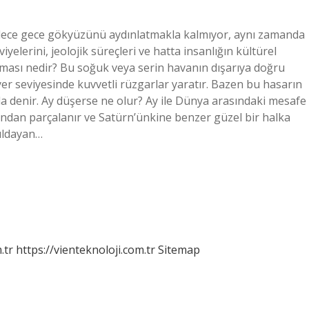
sadece gece gökyüzünü aydınlatmakla kalmıyor, aynı zamanda
iyelerini, jeolojik süreçleri ve hatta insanlığın kültürel
aması nedir? Bu soğuk veya serin havanın dışarıya doğru
er seviyesinde kuvvetli rüzgarlar yaratır. Bazen bu hasarın
 denir. Ay düşerse ne olur? Ay ile Dünya arasındaki mesafe
ndan parçalanır ve Satürn’ünkine benzer güzel bir halka
rıldayan…
.tr
https://vienteknoloji.com.tr
Sitemap