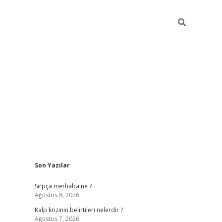
Sidebar
Son Yazılar
https://elexbett.ne
Sırpça merhaba ne ?
Ağustos 8, 2026
Kalp krizinin belirtileri nelerdir ?
Ağustos 7, 2026