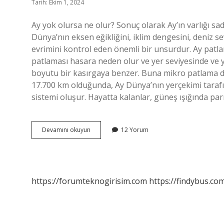
Tarih: Ekim 1, 2024
Ay yok olursa ne olur? Sonuç olarak Ay’ın varlığı 
Dünya’nın eksen eğikliğini, iklim dengesini, deniz sev
evrimini kontrol eden önemli bir unsurdur. Ay patl
patlaması hasara neden olur ve yer seviyesinde ve y
boyutu bir kasırgaya benzer. Buna mikro patlama da
17.700 km olduğunda, Ay Dünya’nın yerçekimi tarafı
sistemi oluşur. Hayatta kalanlar, güneş ışığında pa
Ay
Devamını okuyun
12 Yorum
Patlarsa
Ne
Olur
https://forumteknogirisim.com
https://findybus.com