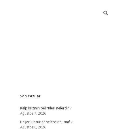
Sidebar
Son Yazılar
https://elexbett.ne
Kalp krizinin belirtileri nelerdir ?
Ağustos 7, 2026
Beşeri unsurlar nelerdir 5. sınıf ?
Ağustos 6, 2026