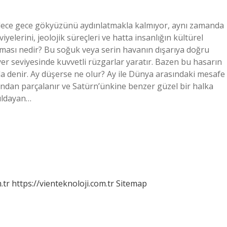
sadece gece gökyüzünü aydınlatmakla kalmıyor, aynı zamanda
iyelerini, jeolojik süreçleri ve hatta insanlığın kültürel
aması nedir? Bu soğuk veya serin havanın dışarıya doğru
er seviyesinde kuvvetli rüzgarlar yaratır. Bazen bu hasarın
 denir. Ay düşerse ne olur? Ay ile Dünya arasındaki mesafe
ndan parçalanır ve Satürn’ünkine benzer güzel bir halka
rıldayan…
.tr
https://vienteknoloji.com.tr
Sitemap