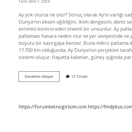
Tarih: Ekim 1, 2024
Ay yok olursa ne olur? Sonuç olarak Ay’ın varlığı 
Dünya’nın eksen eğikliğini, iklim dengesini, deniz sev
evrimini kontrol eden önemli bir unsurdur. Ay patl
patlaması hasara neden olur ve yer seviyesinde ve y
boyutu bir kasırgaya benzer. Buna mikro patlama da
17.700 km olduğunda, Ay Dünya’nın yerçekimi tarafı
sistemi oluşur. Hayatta kalanlar, güneş ışığında pa
Ay
Devamını okuyun
12 Yorum
Patlarsa
Ne
Olur
https://forumteknogirisim.com
https://findybus.com