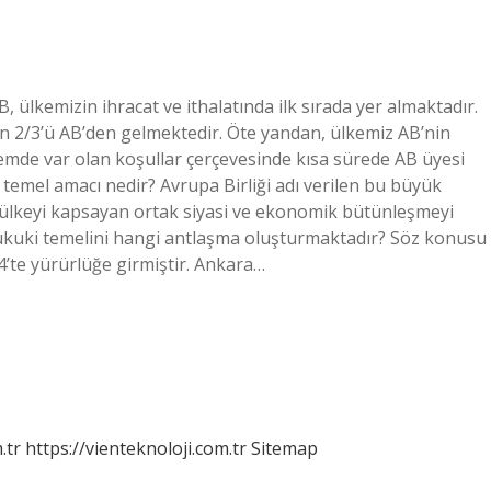
AB, ülkemizin ihracat ve ithalatında ilk sırada yer almaktadır.
ın 2/3’ü AB’den gelmektedir. Öte yandan, ülkemiz AB’nin
nemde var olan koşullar çerçevesinde kısa sürede AB üyesi
n temel amacı nedir? Avrupa Birliği adı verilen bu büyük
 ülkeyi kapsayan ortak siyasi ve ekonomik bütünleşmeyi
n hukuki temelini hangi antlaşma oluşturmaktadır? Söz konusu
4’te yürürlüğe girmiştir. Ankara…
.tr
https://vienteknoloji.com.tr
Sitemap