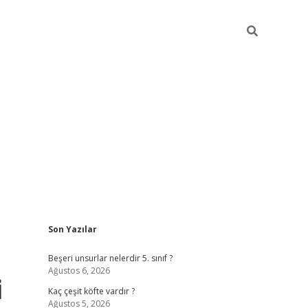
Sidebar
Son Yazılar
https://elexbett.ne
Beşeri unsurlar nelerdir 5. sınıf ?
Ağustos 6, 2026
i
Kaç çeşit köfte vardır ?
Ağustos 5, 2026