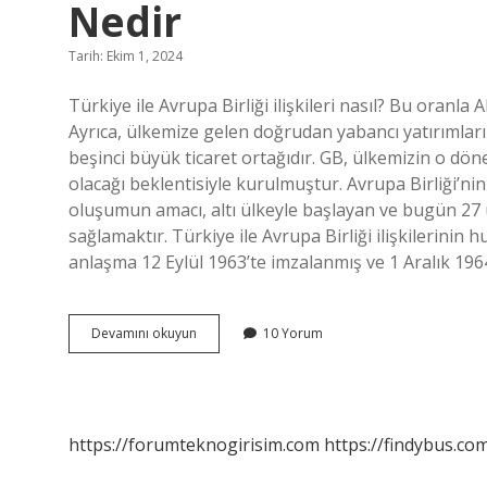
Nedir
Tarih: Ekim 1, 2024
Türkiye ile Avrupa Birliği ilişkileri nasıl? Bu oranla 
Ayrıca, ülkemize gelen doğrudan yabancı yatırımlar
beşinci büyük ticaret ortağıdır. GB, ülkemizin o dö
olacağı beklentisiyle kurulmuştur. Avrupa Birliği’ni
oluşumun amacı, altı ülkeyle başlayan ve bugün 27
sağlamaktır. Türkiye ile Avrupa Birliği ilişkilerini
anlaşma 12 Eylül 1963’te imzalanmış ve 1 Aralık 196
Türkiye
Devamını okuyun
10 Yorum
Avrupa
Birliği
Ilişkisinin
Temel
Metni
https://forumteknogirisim.com
https://findybus.com
Nedir