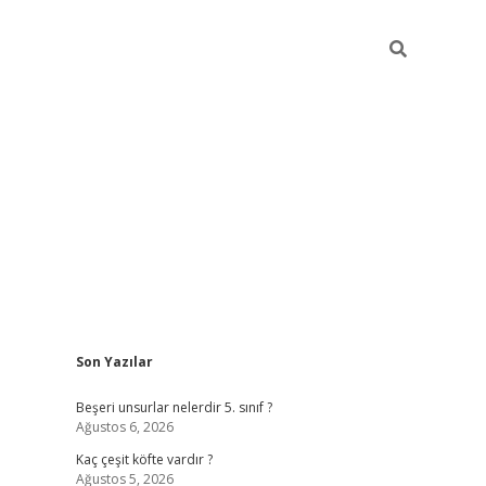
Sidebar
Son Yazılar
https://elexbett.ne
Beşeri unsurlar nelerdir 5. sınıf ?
Ağustos 6, 2026
Kaç çeşit köfte vardır ?
Ağustos 5, 2026