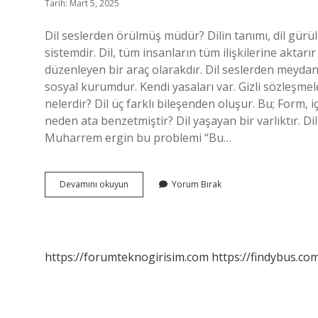
Tarih: Mart 5, 2025
Dil seslerden örülmüş müdür? Dilin tanımı, dil gür
sistemdir. Dil, tüm insanların tüm ilişkilerine aktar
düzenleyen bir araç olarakdır. Dil seslerden meydana g
sosyal kurumdur. Kendi yasaları var. Gizli sözleşmele
nelerdir? Dil üç farklı bileşenden oluşur. Bu; Form,
neden ata benzetmiştir? Dil yaşayan bir varlıktır. Di
Muharrem ergin bu problemi “Bu…
Dil
Devamını okuyun
Yorum Bırak
Seslerden
Örülü
Müdür
https://forumteknogirisim.com
https://findybus.com