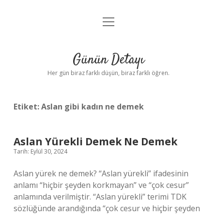
menüyü
Anasayfa
aç
Gizlilik Politikası
Günün Detayı
Yasal Uyarı
Her gün biraz farklı düşün, biraz farklı öğren.
Hakkımızda
Etiket:
Aslan gibi kadın ne demek
Aslan Yürekli Demek Ne Demek
Tarih: Eylül 30, 2024
Aslan yürek ne demek? “Aslan yürekli” ifadesinin
anlamı “hiçbir şeyden korkmayan” ve “çok cesur”
anlamında verilmiştir. “Aslan yürekli” terimi TDK
sözlüğünde arandığında “çok cesur ve hiçbir şeyden