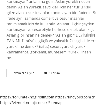
korkmayan” anlamına gelir. Aslan yürekli neden
denir? Aslan yürekli, sevdikleri için her türlü riski
göze alan cesur insanları tanımlayan bir ifadedir. Bu
ifade aynı zamanda cömert ve cesur insanları
tanımlamak için de kullanılır. Anlamı: Hiçbir şeyden
korkmayan ve cesaretiyle herkese örnek olan kişi.
Aslan gibi insan ne demek? “Aslan gibi” DEYİMİNİN
TANIMI 1) büyük, güçlü ve yakışıklı; 2) sağlıklı. Mert
yurekli ne demek? (sıfat) cesur, yürekli, yürekli,
kahramanca, görkemli, muhteşem. Yürekli insan
ne…
Aslan
Devamını okuyun
8 Yorum
Yürekli
Demek
Ne
Demek
https://forumteknogirisim.com
https://findybus.com.tr
https://vienteknoloji.com.tr
Sitemap