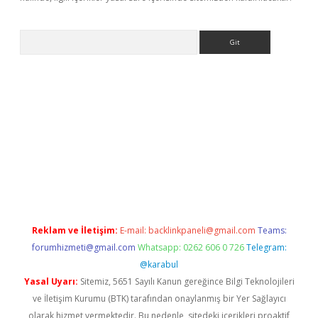
Arama
exbett.net/
betexper.xyz
Reklam ve İletişim:
E-mail:
backlinkpaneli@gmail.com
Teams:
forumhizmeti@gmail.com
Whatsapp: 0262 606 0 726
Telegram:
@karabul
Yasal Uyarı:
Sitemiz, 5651 Sayılı Kanun gereğince Bilgi Teknolojileri
ve İletişim Kurumu (BTK) tarafından onaylanmış bir Yer Sağlayıcı
olarak hizmet vermektedir. Bu nedenle, sitedeki içerikleri proaktif