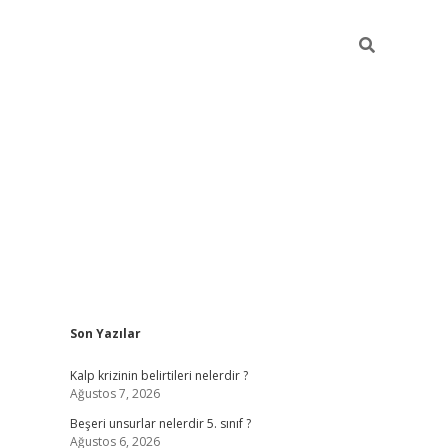
Sidebar
Son Yazılar
https://elexbett.ne
Kalp krizinin belirtileri nelerdir ?
Ağustos 7, 2026
Beşeri unsurlar nelerdir 5. sınıf ?
Ağustos 6, 2026