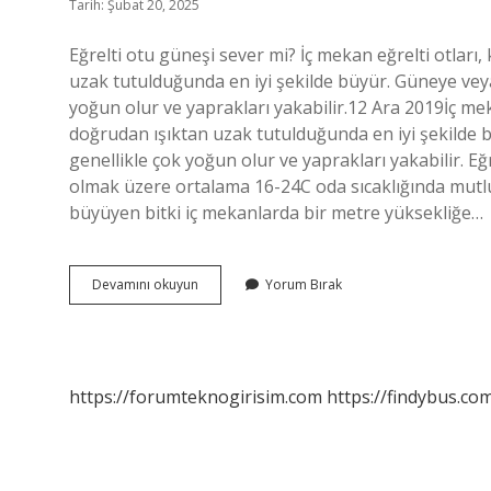
Tarih: Şubat 20, 2025
Eğrelti otu güneşi sever mi? İç mekan eğrelti otla
uzak tutulduğunda en iyi şekilde büyür. Güneye veya
yoğun olur ve yaprakları yakabilir.12 Ara 2019İç m
doğrudan ışıktan uzak tutulduğunda en iyi şekilde 
genellikle çok yoğun olur ve yaprakları yakabilir. Eğ
olmak üzere ortalama 16-24C oda sıcaklığında mutlu
büyüyen bitki iç mekanlarda bir metre yüksekliğe…
Eğrelti
Devamını okuyun
Yorum Bırak
Otu
Saksıda
Yetişir
Mi
https://forumteknogirisim.com
https://findybus.com