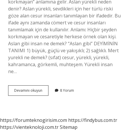
korkmayan” anlamına gelir. Aslan yürekli neden
denir? Aslan yürekli, sevdikleri için her türlü riski
göze alan cesur insanları tanımlayan bir ifadedir. Bu
ifade aynı zamanda cömert ve cesur insanları
tanımlamak için de kullanılır. Anlamı: Hiçbir şeyden
korkmayan ve cesaretiyle herkese örnek olan kişi.
Aslan gibi insan ne demek? “Aslan gibi” DEYİMİNİN
TANIMI 1) büyük, güçlü ve yakışıklı; 2) sağlıklı. Mert
yurekli ne demek? (sıfat) cesur, yürekli, yürekli,
kahramanca, görkemli, muhteşem. Yürekli insan
ne…
Aslan
Devamını okuyun
8 Yorum
Yürekli
Demek
Ne
Demek
https://forumteknogirisim.com
https://findybus.com.tr
https://vienteknoloji.com.tr
Sitemap