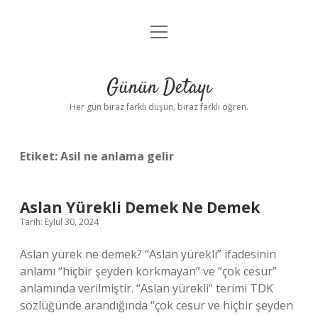
menüyü
Anasayfa
aç
Gizlilik Politikası
Günün Detayı
Yasal Uyarı
Her gün biraz farklı düşün, biraz farklı öğren.
Hakkımızda
Etiket:
Asil ne anlama gelir
Aslan Yürekli Demek Ne Demek
Tarih: Eylül 30, 2024
Aslan yürek ne demek? “Aslan yürekli” ifadesinin
anlamı “hiçbir şeyden korkmayan” ve “çok cesur”
anlamında verilmiştir. “Aslan yürekli” terimi TDK
sözlüğünde arandığında “çok cesur ve hiçbir şeyden