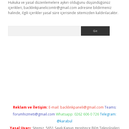
Hukuka ve yasal düzenlemelere aykırı olduğunu düşündüğünüz
içerikleri,
backlinkpanelicomtr@gmail.com
adresine bildirmeniz
halinde, ilgili içerikler yasal süre içerisinde sitemizden kaldırılacaktır.
Arama
exbett.net/
betexper.xyz
Reklam ve İletişim:
E-mail:
backlinkpaneli@gmail.com
Teams:
forumhizmeti@gmail.com
Whatsapp: 0262 606 0 726
Telegram:
@karabul
Yasal Uyarı:
Sitemiz, 5651 Sayılı Kanun gereğince Bilgi Teknolojileri