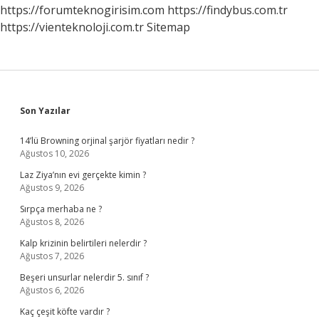
https://forumteknogirisim.com
https://findybus.com.tr
https://vienteknoloji.com.tr
Sitemap
Sidebar
Son Yazılar
14’lü Browning orjinal şarjör fiyatları nedir ?
Ağustos 10, 2026
Laz Ziya’nın evi gerçekte kimin ?
Ağustos 9, 2026
Sırpça merhaba ne ?
Ağustos 8, 2026
Kalp krizinin belirtileri nelerdir ?
Ağustos 7, 2026
Beşeri unsurlar nelerdir 5. sınıf ?
Ağustos 6, 2026
Kaç çeşit köfte vardır ?