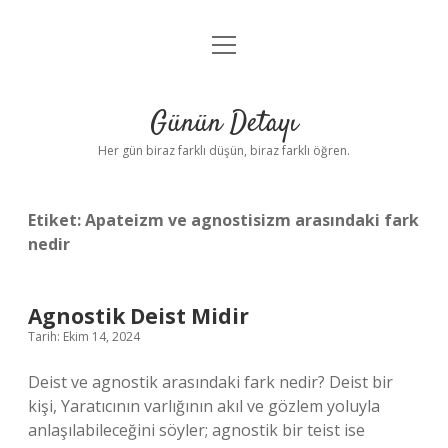
menüyü
Anasayfa
aç
Gizlilik Politikası
Günün Detayı
Yasal Uyarı
Her gün biraz farklı düşün, biraz farklı öğren.
Hakkımızda
Etiket:
Apateizm ve agnostisizm arasındaki fark
nedir
Agnostik Deist Midir
Tarih: Ekim 14, 2024
Deist ve agnostik arasındaki fark nedir? Deist bir
kişi, Yaratıcının varlığının akıl ve gözlem yoluyla
anlaşılabileceğini söyler; agnostik bir teist ise