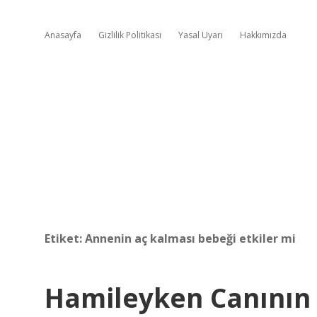
Anasayfa
Gizlilik Politikası
Yasal Uyarı
Hakkımızda
Etiket:
Annenin aç kalması bebeği etkiler mi
Hamileyken Canının I