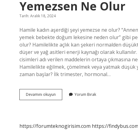
Yemezsen Ne Olur
Tarih: Aralık 18, 2024
Hamile kadın aşerdiği şeyi yemezse ne olur? “Annen
yemek bebekte doğum lekesine neden olur” gibi pek ç
olur? Hamilelikte açlık kan şekeri normalden düşüktü
düşer ve yağ asitleri enerji kaynağı olarak kullanılır
cisimleri adı verilen maddelerin ortaya çıkmasına n
Hamilelikte eğilmek, çömelmek veya yatmak düşük 
zaman başlar? İlk trimester, hormonal…
Hamileyken
Devamını okuyun
Yorum Bırak
Canının
Istediği
Bir
Şeyi
Yemezsen
https://forumteknogirisim.com
https://findybus.com
Ne
Olur