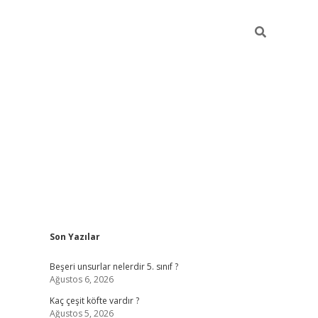
Sidebar
Son Yazılar
https://elexbett.ne
Beşeri unsurlar nelerdir 5. sınıf ?
Ağustos 6, 2026
Kaç çeşit köfte vardır ?
Ağustos 5, 2026