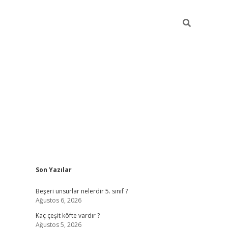
Sidebar
Son Yazılar
https://elexbett.ne
Beşeri unsurlar nelerdir 5. sınıf ?
Ağustos 6, 2026
Kaç çeşit köfte vardır ?
Ağustos 5, 2026