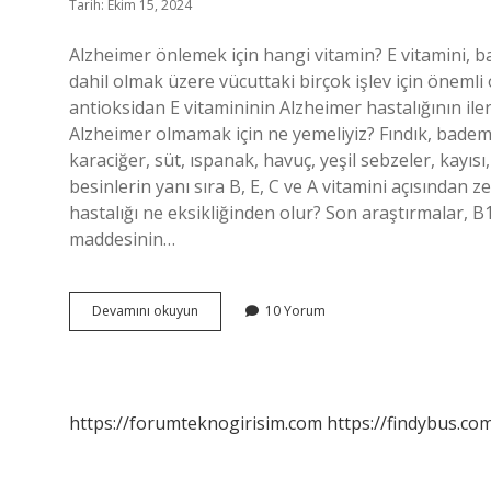
Tarih: Ekim 15, 2024
Alzheimer önlemek için hangi vitamin? E vitamini, b
dahil olmak üzere vücuttaki birçok işlev için önemli
antioksidan E vitamininin Alzheimer hastalığının ile
Alzheimer olmamak için ne yemeliyiz? Fındık, badem, 
karaciğer, süt, ıspanak, havuç, yeşil sebzeler, kayısı,
besinlerin yanı sıra B, E, C ve A vitamini açısından
hastalığı ne eksikliğinden olur? Son araştırmalar, B1
maddesinin…
Alzheimer
Devamını okuyun
10 Yorum
Hangi
Vitamin
Eksikliğinden
Olur
https://forumteknogirisim.com
https://findybus.com