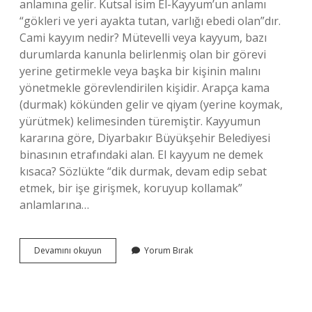
anlamına gelir. Kutsal isim El-Kayyum’un anlamı
“gökleri ve yeri ayakta tutan, varlığı ebedi olan”dır.
Cami kayyım nedir? Mütevelli veya kayyum, bazı
durumlarda kanunla belirlenmiş olan bir görevi
yerine getirmekle veya başka bir kişinin malını
yönetmekle görevlendirilen kişidir. Arapça kama
(durmak) kökünden gelir ve qiyam (yerine koymak,
yürütmek) kelimesinden türemiştir. Kayyumun
kararına göre, Diyarbakır Büyükşehir Belediyesi
binasının etrafındaki alan. El kayyum ne demek
kısaca? Sözlükte “dik durmak, devam edip sebat
etmek, bir işe girişmek, koruyup kollamak”
anlamlarına…
Dinul
Devamını okuyun
Yorum Bırak
Kayyum
Ne
Demek