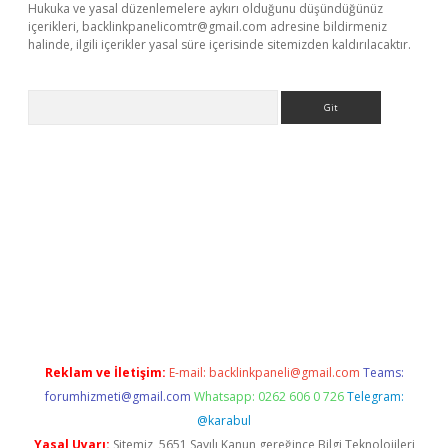
Hukuka ve yasal düzenlemelere aykırı olduğunu düşündüğünüz
içerikleri,
backlinkpanelicomtr@gmail.com
adresine bildirmeniz
halinde, ilgili içerikler yasal süre içerisinde sitemizden kaldırılacaktır.
Arama
lexbett.net/
betexper.xyz
Reklam ve İletişim:
E-mail:
backlinkpaneli@gmail.com
Teams:
forumhizmeti@gmail.com
Whatsapp: 0262 606 0 726
Telegram:
@karabul
Yasal Uyarı:
Sitemiz, 5651 Sayılı Kanun gereğince Bilgi Teknolojileri