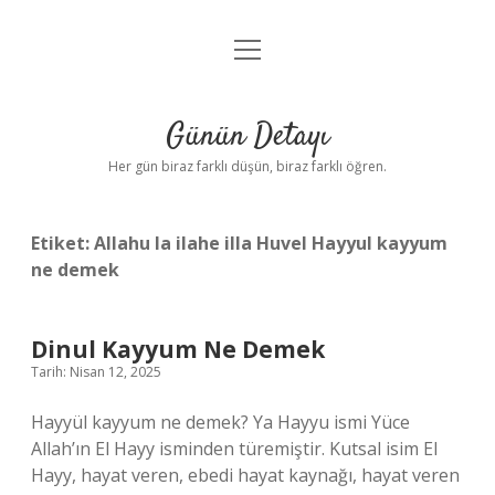
menüyü
Anasayfa
aç
Gizlilik Politikası
Günün Detayı
Yasal Uyarı
Her gün biraz farklı düşün, biraz farklı öğren.
Hakkımızda
Etiket:
Allahu la ilahe illa Huvel Hayyul kayyum
ne demek
Dinul Kayyum Ne Demek
Tarih: Nisan 12, 2025
Hayyül kayyum ne demek? Ya Hayyu ismi Yüce
Allah’ın El Hayy isminden türemiştir. Kutsal isim El
Hayy, hayat veren, ebedi hayat kaynağı, hayat veren