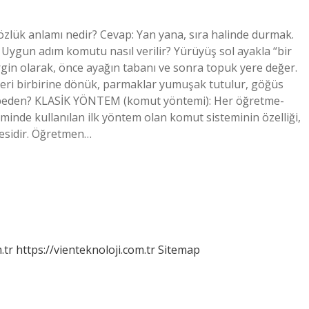
özlük anlamı nedir? Cevap: Yan yana, sıra halinde durmak.
 Uygun adım komutu nasıl verilir? Yürüyüş sol ayakla “bir
rgin olarak, önce ayağın tabanı ve sonra topuk yere değer.
leri birbirine dönük, parmaklar yumuşak tutulur, göğüs
edir beden? KLASİK YÖNTEM (komut yöntemi): Her öğretme-
minde kullanılan ilk yöntem olan komut sisteminin özelliği,
esidir. Öğretmen…
.tr
https://vienteknoloji.com.tr
Sitemap