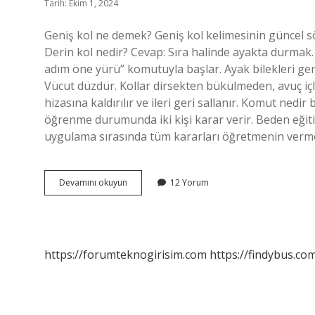
Tarih: Ekim 1, 2024
Geniş kol ne demek? Geniş kol kelimesinin güncel s
Derin kol nedir? Cevap: Sıra halinde ayakta durmak.
adım öne yürü” komutuyla başlar. Ayak bilekleri ge
Vücut düzdür. Kollar dirsekten bükülmeden, avuç iç
hizasına kaldırılır ve ileri geri sallanır. Komut n
öğrenme durumunda iki kişi karar verir. Beden eğiti
uygulama sırasında tüm kararları öğretmenin verm
Geniş
Devamını okuyun
12 Yorum
Kolda
Sıralanma
Nedir
https://forumteknogirisim.com
https://findybus.com