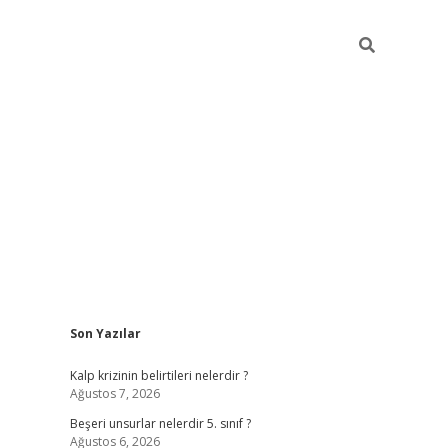
Sidebar
Son Yazılar
https://elexbett.ne
Kalp krizinin belirtileri nelerdir ?
Ağustos 7, 2026
Beşeri unsurlar nelerdir 5. sınıf ?
Ağustos 6, 2026