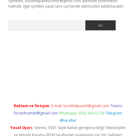
içerikleri,
backlinkpanelicomtr@gmail.com
adresine bildirmeniz
halinde, ilgili içerikler yasal süre içerisinde sitemizden kaldırılacaktır.
Arama
exbett.net/
betexper.xyz
Reklam ve İletişim:
E-mail:
backlinkpaneli@gmail.com
Teams:
forumhizmeti@gmail.com
Whatsapp: 0262 606 0 726
Telegram:
@karabul
Yasal Uyarı:
Sitemiz, 5651 Sayılı Kanun gereğince Bilgi Teknolojileri
ve İletişim Kurumu (BTK) tarafından onaylanmış bir Yer Sağlayıcı