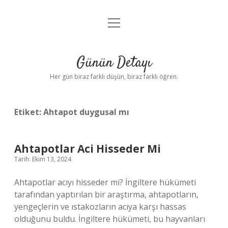
menüyü
Anasayfa
aç
Gizlilik Politikası
Günün Detayı
Yasal Uyarı
Her gün biraz farklı düşün, biraz farklı öğren.
Hakkımızda
Etiket:
Ahtapot duygusal mı
Ahtapotlar Aci Hisseder Mi
Tarih: Ekim 13, 2024
Ahtapotlar acıyı hisseder mi? İngiltere hükümeti
tarafından yaptırılan bir araştırma, ahtapotların,
yengeçlerin ve ıstakozların acıya karşı hassas
olduğunu buldu. İngiltere hükümeti, bu hayvanları