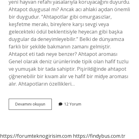
yeni hayvan refahı yasalarıyla koruyacağını duyurdu.
Ahtapot duygusal mı? Ancak acı ahlaki açıdan önemli
bir duygudur. “Ahtapotlar gibi omurgasızlar,
keşfetme merakı, bireylere karşı sevgi veya
gelecekteki ödül beklentisiyle heyecan gibi başka
duygular da deneyimleyebilir.” Belki de dünyamıza
farklı bir şekilde bakmanın zamanı gelmiştir.
Ahtapot eti tadı neye benzer? Ahtapot aroması
Genel olarak deniz ürünlerinde tipik olan hafif tuzlu
ve yumuşak bir tada sahiptir. Pişirildiğinde ahtapot
çiğnenebilir bir kıvam alır ve hafif bir midye aroması
alır. Ahtapotların özellikleri…
Ahtapotlar
Devamını okuyun
12 Yorum
Aci
Hisseder
Mi
https://forumteknogirisim.com
https://findybus.com.tr