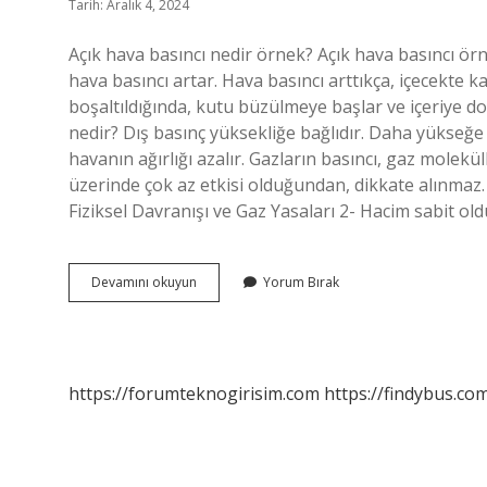
Tarih: Aralık 4, 2024
Açık hava basıncı nedir örnek? Açık hava basıncı örnek
hava basıncı artar. Hava basıncı arttıkça, içecekte
boşaltıldığında, kutu büzülmeye başlar ve içeriye do
nedir? Dış basınç yüksekliğe bağlıdır. Daha yükseğe 
havanın ağırlığı azalır. Gazların basıncı, gaz molekü
üzerinde çok az etkisi olduğundan, dikkate alınmaz. 
Fiziksel Davranışı ve Gaz Yasaları 2- Hacim sabit o
Açık
Devamını okuyun
Yorum Bırak
Hava
Basıncı
Ne
Demek
https://forumteknogirisim.com
https://findybus.com