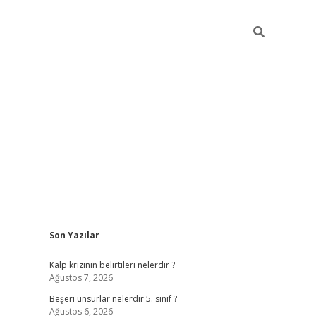
Sidebar
Son Yazılar
https://elexbett.ne
Kalp krizinin belirtileri nelerdir ?
Ağustos 7, 2026
Beşeri unsurlar nelerdir 5. sınıf ?
Ağustos 6, 2026