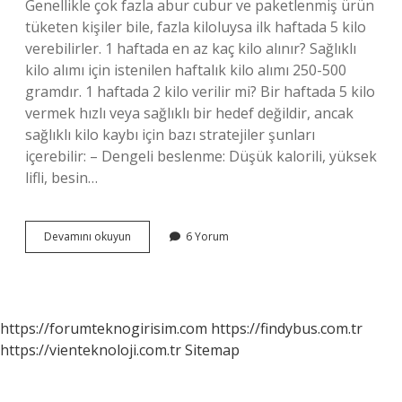
Genellikle çok fazla abur cubur ve paketlenmiş ürün
tüketen kişiler bile, fazla kiloluysa ilk haftada 5 kilo
verebilirler. 1 haftada en az kaç kilo alınır? Sağlıklı
kilo alımı için istenilen haftalık kilo alımı 250-500
gramdır. 1 haftada 2 kilo verilir mi? Bir haftada 5 kilo
vermek hızlı veya sağlıklı bir hedef değildir, ancak
sağlıklı kilo kaybı için bazı stratejiler şunları
içerebilir: – Dengeli beslenme: Düşük kalorili, yüksek
lifli, besin…
1
Devamını okuyun
6 Yorum
Haftada
Kaç
Kilo
Verebilirim
https://forumteknogirisim.com
https://findybus.com.tr
https://vienteknoloji.com.tr
Sitemap