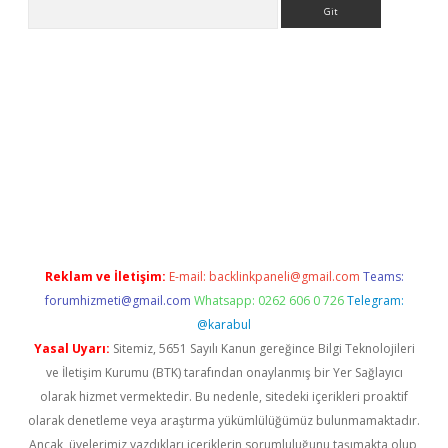
Arama
Reklam ve İletişim:
E-mail:
backlinkpaneli@gmail.com
Teams:
forumhizmeti@gmail.com
Whatsapp: 0262 606 0 726
Telegram:
@karabul
Yasal Uyarı:
Sitemiz, 5651 Sayılı Kanun gereğince Bilgi Teknolojileri
ve İletişim Kurumu (BTK) tarafından onaylanmış bir Yer Sağlayıcı
olarak hizmet vermektedir. Bu nedenle, sitedeki içerikleri proaktif
olarak denetleme veya araştırma yükümlülüğümüz bulunmamaktadır.
Ancak, üyelerimiz yazdıkları içeriklerin sorumluluğunu taşımakta olup,