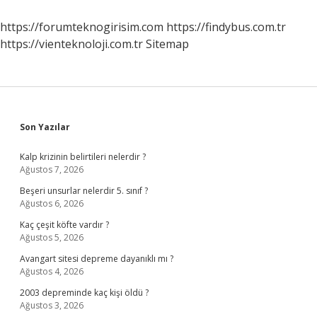
Ne
Kadar
https://forumteknogirisim.com
https://findybus.com.tr
Maaş
https://vienteknoloji.com.tr
Sitemap
Alır
Sidebar
Son Yazılar
Kalp krizinin belirtileri nelerdir ?
Ağustos 7, 2026
Beşeri unsurlar nelerdir 5. sınıf ?
Ağustos 6, 2026
Kaç çeşit köfte vardır ?
Ağustos 5, 2026
Avangart sitesi depreme dayanıklı mı ?
Ağustos 4, 2026
2003 depreminde kaç kişi öldü ?
Ağustos 3, 2026