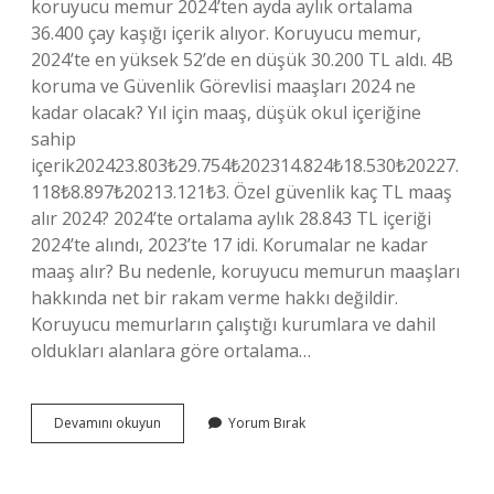
koruyucu memur 2024’ten ayda aylık ortalama
36.400 çay kaşığı içerik alıyor. Koruyucu memur,
2024’te en yüksek 52’de en düşük 30.200 TL aldı. 4B
koruma ve Güvenlik Görevlisi maaşları 2024 ne
kadar olacak? Yıl için maaş, düşük okul içeriğine
sahip
içerik202423.803₺29.754₺202314.824₺18.530₺20227.
118₺8.897₺20213.121₺3. Özel güvenlik kaç TL maaş
alır 2024? 2024’te ortalama aylık 28.843 TL içeriği
2024’te alındı, 2023’te 17 idi. Korumalar ne kadar
maaş alır? Bu nedenle, koruyucu memurun maaşları
hakkında net bir rakam verme hakkı değildir.
Koruyucu memurların çalıştığı kurumlara ve dahil
oldukları alanlara göre ortalama…
Koruma
Devamını okuyun
Yorum Bırak
Ve
Güvenlik
Görevlisi