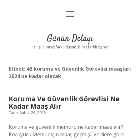
menüyü
Anasayfa
aç
Gizlilik Politikası
Günün Detayı
Yasal Uyarı
Her gün biraz farklı düşün, biraz farklı öğren.
Hakkımızda
Etiket:
4B koruma ve Güvenlik Görevlisi maaşları
2024 ne kadar olacak
Koruma Ve Güvenlik Görevlisi Ne
Kadar Maaş Alır
Tarih: Şubat 26, 2025
Koruma ve güvenlik memuru ne kadar maaş alır?
Koruyucu Memur için maaş geçmişi. Verilere göre,