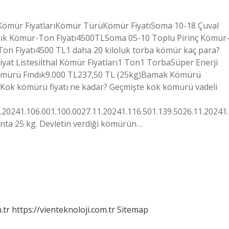
a Kömür FiyatlarıKömür TürüKömür FiyatıSoma 10-18 Çuval
dık Kömür-Ton Fiyatı4500TLSoma 05-10 Toplu Pirinç Kömür
on Fiyatı4500 TL1 daha 20 kiloluk torba kömür kaç para?
yat Listesiİthal Kömür Fiyatları1 Ton1 TorbaSüper Enerji
ömürü Fındık9.000 TL237,50 TL (25kg)Bamak Kömürü
Kok kömürü fiyatı ne kadar? Geçmişte kok kömürü vadeli
0241.106.001.100.0027.11.20241.116.501.139.5026.11.20241.
nta 25 kg. Devletin verdiği kömürün…
.tr
https://vienteknoloji.com.tr
Sitemap