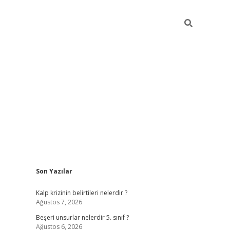
Sidebar
Son Yazılar
https://elexbett.n
Kalp krizinin belirtileri nelerdir ?
Ağustos 7, 2026
Beşeri unsurlar nelerdir 5. sınıf ?
Ağustos 6, 2026