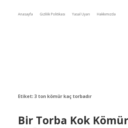
Anasayfa
Gizlilik Politikası
Yasal Uyarı
Hakkımızda
Etiket:
3 ton kömür kaç torbadır
Bir Torba Kok Kömü