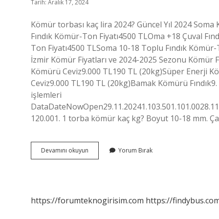
Tarih: Aralık 17, 2024
Kömür torbası kaç lira 2024? Güncel Yıl 2024 Som
Fındık Kömür-Ton Fiyatı4500 TLOma +18 Çuval Fın
Ton Fiyatı4500 TLSoma 10-18 Toplu Fındık Kömür-T
İzmir Kömür Fiyatları ve 2024-2025 Sezonu Kömür Fi
Kömürü Ceviz9.000 TL190 TL (20kg)Süper Enerji K
Ceviz9.000 TL190 TL (20kg)Bamak Kömürü Fındık9. 
işlemleri
DataDateNowOpen29.11.20241.103.501.101.0028.11.2
120.001. 1 torba kömür kaç kg? Boyut 10-18 mm. Ça
Bir
Devamını okuyun
Yorum Bırak
Torba
Kok
Kömürü
Ne
Kadar
https://forumteknogirisim.com
https://findybus.com