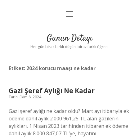
menüyü
Anasayfa
aç
Gizlilik Politikası
Günün Detayı
Yasal Uyarı
Her gün biraz farklı düşün, biraz farklı öğren.
Hakkımızda
Etiket:
2024 korucu maaşı ne kadar
Gazi Şeref Aylığı Ne Kadar
Tarih: Ekim 8, 2024
Gazi şeref aylığı ne kadar oldu? Mart ayı itibarıyla ek
ödeme dahil aylık 2.000 961,25 TL alan gazilerin
aylıkları, 1 Nisan 2023 tarihinden itibaren ek ödeme
dahil aylık 8.000 847,07 TL’ye, hayatını