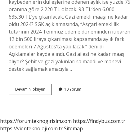
kaybedenlerin dul eşlerine ödenen aylık ise yüzde 75
oranına göre 2.220 TL olacak. 93 TL’den 6.000
635,30 TL’ye çıkarılacak. Gazi emekli maaşı ne kadar
oldu 2024? SGK açıklamasında, “Asgari emeklilik
tutarının 2024 Temmuz ödeme döneminden itibaren
12 bin 500 liraya çıkarılması kapsamında aylık fark
ödemeleri 7 Ağustos’ta yapılacak.” denildi.
Açıklamalar kayda alındı. Gazi ailesi ne kadar maaş
alıyor? Şehit ve gazi yakınlarına maddi ve manevi
destek sağlamak amacıyla…
Gazi
Devamını okuyun
10 Yorum
Şeref
Aylığı
Ne
Kadar
https://forumteknogirisim.com
https://findybus.com.tr
https://vienteknoloji.com.tr
Sitemap