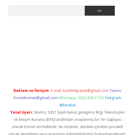
Arama
exbett.net/
betexper.xyz
Reklam ve İletişim:
E-mail:
backlinkpaneli@gmail.com
Teams:
forumhizmeti@gmail.com
Whatsapp: 0262 606 0 726
Telegram:
@karabul
Yasal Uyarı:
Sitemiz, 5651 Sayılı Kanun gereğince Bilgi Teknolojileri
ve İletişim Kurumu (BTK) tarafından onaylanmış bir Yer Sağlayıcı
olarak hizmet vermektedir. Bu nedenle, sitedeki içerikleri proaktif
olarak denetleme veya araştırma yükümlülüğümüz bulunmamaktadır.