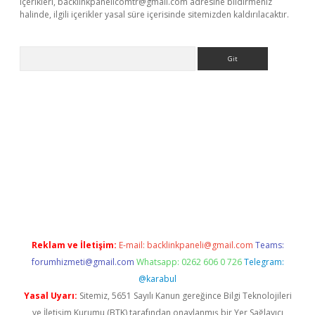
içerikleri,
backlinkpanelicomtr@gmail.com
adresine bildirmeniz
halinde, ilgili içerikler yasal süre içerisinde sitemizden kaldırılacaktır.
Arama
exbett.net/
betexper.xyz
Reklam ve İletişim:
E-mail:
backlinkpaneli@gmail.com
Teams:
forumhizmeti@gmail.com
Whatsapp: 0262 606 0 726
Telegram:
@karabul
Yasal Uyarı:
Sitemiz, 5651 Sayılı Kanun gereğince Bilgi Teknolojileri
ve İletişim Kurumu (BTK) tarafından onaylanmış bir Yer Sağlayıcı