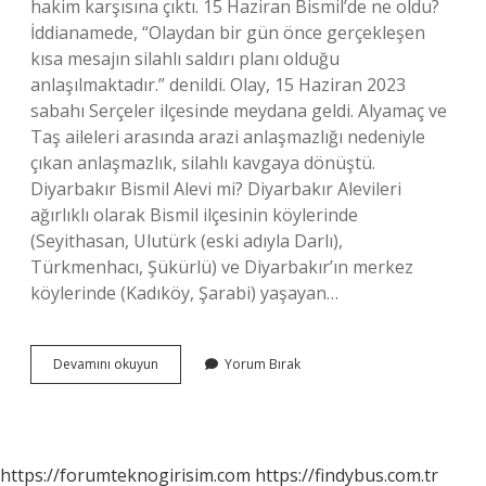
hakim karşısına çıktı. 15 Haziran Bismil’de ne oldu?
İddianamede, “Olaydan bir gün önce gerçekleşen
kısa mesajın silahlı saldırı planı olduğu
anlaşılmaktadır.” denildi. Olay, 15 Haziran 2023
sabahı Serçeler ilçesinde meydana geldi. Alyamaç ve
Taş aileleri arasında arazi anlaşmazlığı nedeniyle
çıkan anlaşmazlık, silahlı kavgaya dönüştü.
Diyarbakır Bismil Alevi mi? Diyarbakır Alevileri
ağırlıklı olarak Bismil ilçesinin köylerinde
(Seyithasan, Ulutürk (eski adıyla Darlı),
Türkmenhacı, Şükürlü) ve Diyarbakır’ın merkez
köylerinde (Kadıköy, Şarabi) yaşayan…
15
Devamını okuyun
Yorum Bırak
Haziran
Da
Bismilde
Ne
Oldu
https://forumteknogirisim.com
https://findybus.com.tr