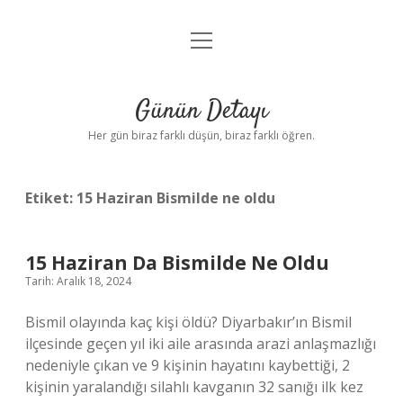
menüyü
Anasayfa
aç
Gizlilik Politikası
Günün Detayı
Yasal Uyarı
Her gün biraz farklı düşün, biraz farklı öğren.
Hakkımızda
Etiket:
15 Haziran Bismilde ne oldu
15 Haziran Da Bismilde Ne Oldu
Tarih: Aralık 18, 2024
Bismil olayında kaç kişi öldü? Diyarbakır’ın Bismil
ilçesinde geçen yıl iki aile arasında arazi anlaşmazlığı
nedeniyle çıkan ve 9 kişinin hayatını kaybettiği, 2
kişinin yaralandığı silahlı kavganın 32 sanığı ilk kez