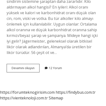
sindirim sistemine şaraptan daha zararlıdır. Kilo
aldırmayan alkol hangisi? En iyileri: Alkol oranı
yüksek ve kalori ve karbonhidrat oranı düşük olan
cin, rom, viski ve votka. Bu tür alkoller kilo almayı
önlemek için kullanılabilir. Uygun olanlar: Ortalama
alkol oranına ve düşük karbonhidrat oranına sahip
kırmızı/beyaz şarap ve şampanya. Mideye hangi içki
iyi gelir? Jägermeister, geleneksel olarak bitkisel
likör olarak adlandırılan, Almanya’da üretilen bir
likör türüdür. 56 çeşit ot ve…
En
Devamını okuyun
12 Yorum
Az
Zararlı
Içki
Hangisi
https://forumteknogirisim.com
https://findybus.com.tr
https://vienteknoloji.com.tr
Sitemap