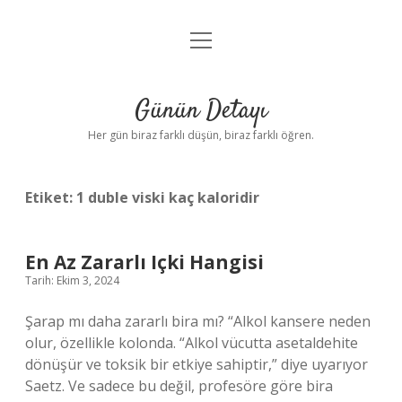
menüyü
Anasayfa
aç
Gizlilik Politikası
Günün Detayı
Yasal Uyarı
Her gün biraz farklı düşün, biraz farklı öğren.
Hakkımızda
Etiket:
1 duble viski kaç kaloridir
En Az Zararlı Içki Hangisi
Tarih: Ekim 3, 2024
Şarap mı daha zararlı bira mı? “Alkol kansere neden
olur, özellikle kolonda. “Alkol vücutta asetaldehite
dönüşür ve toksik bir etkiye sahiptir,” diye uyarıyor
Saetz. Ve sadece bu değil, profesöre göre bira