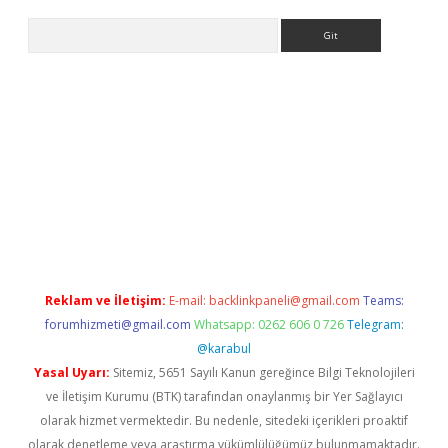
Arama
exbett.net/
betexper.xyz
Reklam ve İletişim:
E-mail:
backlinkpaneli@gmail.com
Teams:
forumhizmeti@gmail.com
Whatsapp: 0262 606 0 726
Telegram:
@karabul
Yasal Uyarı:
Sitemiz, 5651 Sayılı Kanun gereğince Bilgi Teknolojileri
ve İletişim Kurumu (BTK) tarafından onaylanmış bir Yer Sağlayıcı
olarak hizmet vermektedir. Bu nedenle, sitedeki içerikleri proaktif
olarak denetleme veya araştırma yükümlülüğümüz bulunmamaktadır.