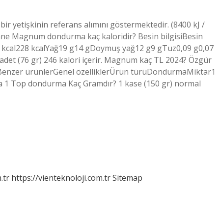
r yetişkinin referans alımını göstermektedir. (8400 kJ /
1 tane Magnum dondurma kaç kaloridir? Besin bilgisiBesin
12 kcal228 kcalYağ19 g14 gDoymuş yağ12 g9 gTuz0,09 g0,07
adet (76 gr) 246 kalori içerir. Magnum kaç TL 2024? Özgür
Benzer ürünlerGenel özelliklerÜrün türüDondurmaMiktar1
a 1 Top dondurma Kaç Gramdır? 1 kase (150 gr) normal
.tr
https://vienteknoloji.com.tr
Sitemap