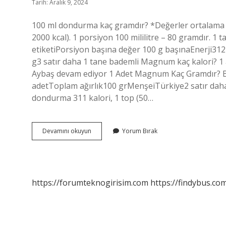
Tarih: Aralık 9, 2024
100 ml dondurma kaç gramdır? *Değerler ortalama bi
2000 kcal). 1 porsiyon 100 mililitre – 80 gramdır. 
etiketiPorsiyon başına değer 100 g başınaEnerji3
g3 satır daha 1 tane bademli Magnum kaç kalori? 1 
Aybaş devam ediyor 1 Adet Magnum Kaç Gramdır? 
adetToplam ağırlık100 grMenşeiTürkiye2 satır dah
dondurma 311 kalori, 1 top (50…
1
Devamını okuyun
Yorum Bırak
Adet
Magnum
Kaç
Gr
https://forumteknogirisim.com
https://findybus.com