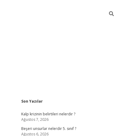
Sidebar
Son Yazılar
https://elexbett.ne
Kalp krizinin belirtileri nelerdir ?
Ağustos 7, 2026
Beşeri unsurlar nelerdir 5. sınıf ?
Ağustos 6, 2026