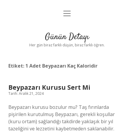
menüyü
Anasayfa
aç
Gizlilik Politikası
Günün Detayı
Yasal Uyarı
Her gün biraz farklı düşün, biraz farklı öğren.
Hakkımızda
Etiket:
1 Adet Beypazarı Kaç Kaloridir
Beypazarı Kurusu Sert Mi
Tarih: Aralık 21, 2024
Beypazarı kurusu bozulur mu? Taş fırınlarda
pişirilen kurutulmuş Beypazarı, gerekli koşullar
(kuru ortam) sağlandığı takdirde yaklaşık bir yıl
tazeliğini ve lezzetini kaybetmeden saklanabilir.