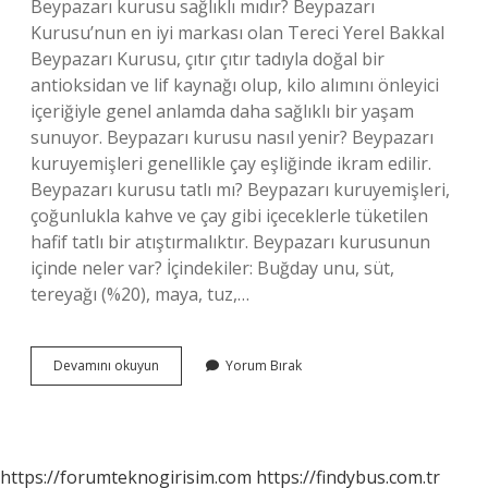
Beypazarı kurusu sağlıklı mıdır? Beypazarı
Kurusu’nun en iyi markası olan Tereci Yerel Bakkal
Beypazarı Kurusu, çıtır çıtır tadıyla doğal bir
antioksidan ve lif kaynağı olup, kilo alımını önleyici
içeriğiyle genel anlamda daha sağlıklı bir yaşam
sunuyor. Beypazarı kurusu nasıl yenir? Beypazarı
kuruyemişleri genellikle çay eşliğinde ikram edilir.
Beypazarı kurusu tatlı mı? Beypazarı kuruyemişleri,
çoğunlukla kahve ve çay gibi içeceklerle tüketilen
hafif tatlı bir atıştırmalıktır. Beypazarı kurusunun
içinde neler var? İçindekiler: Buğday unu, süt,
tereyağı (%20), maya, tuz,…
Beypazarı
Devamını okuyun
Yorum Bırak
Kurusu
Sert
Mi
https://forumteknogirisim.com
https://findybus.com.tr